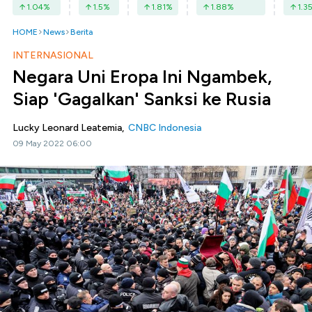
1.04
%
1.5
%
1.81
%
1.88
%
1.3
HOME
News
Berita
INTERNASIONAL
Negara Uni Eropa Ini Ngambek,
Siap 'Gagalkan' Sanksi ke Rusia
Lucky Leonard Leatemia,
CNBC Indonesia
09 May 2022 06:00