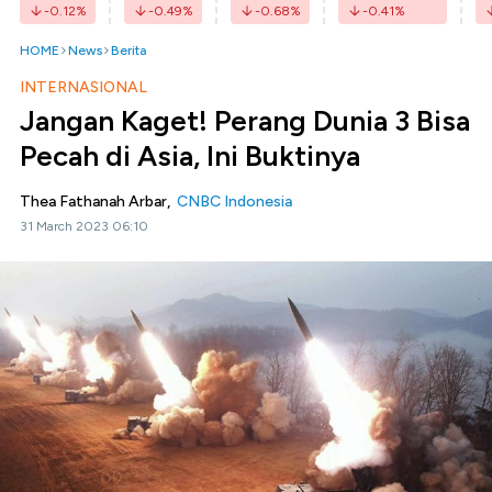
-0.12
%
-0.49
%
-0.68
%
-0.41
%
HOME
News
Berita
INTERNASIONAL
Jangan Kaget! Perang Dunia 3 Bisa
Pecah di Asia, Ini Buktinya
Thea Fathanah Arbar,
CNBC Indonesia
31 March 2023 06:10