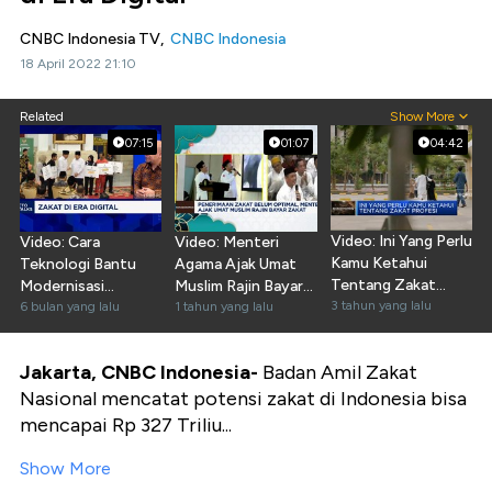
CNBC Indonesia TV,
CNBC Indonesia
18 April 2022 21:10
Related
Show More
07:15
01:07
04:42
Video: Ini Yang Perlu
Video: Cara
Video: Menteri
Kamu Ketahui
Teknologi Bantu
Agama Ajak Umat
Tentang Zakat
Modernisasi
Muslim Rajin Bayar
Profesi
3 tahun yang lalu
Pengumpulan &
6 bulan yang lalu
Zakat
1 tahun yang lalu
Penyaluran Zakat
Jakarta, CNBC Indonesia-
Badan Amil Zakat
Nasional mencatat potensi zakat di Indonesia bisa
mencapai Rp 327 Triliu...
Show More