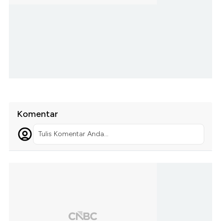
Komentar
Tulis Komentar Anda...