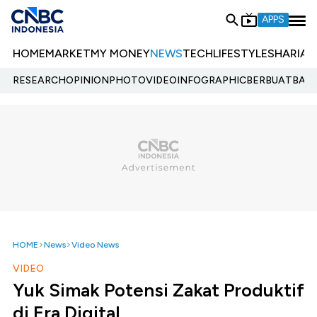
APPS
HOME
MARKET
MY MONEY
NEWS
TECH
LIFESTYLE
SHARIA
E
RESEARCH
OPINION
PHOTO
VIDEO
INFOGRAPHIC
BERBUATBAIK.
HOME
News
Video News
VIDEO
Yuk Simak Potensi Zakat Produktif
di Era Digital