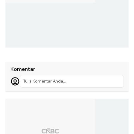
Komentar
Tulis Komentar Anda...