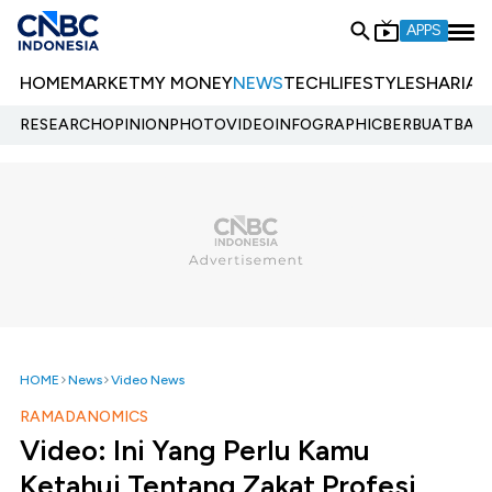
APPS
HOME
MARKET
MY MONEY
NEWS
TECH
LIFESTYLE
SHARIA
E
RESEARCH
OPINION
PHOTO
VIDEO
INFOGRAPHIC
BERBUATBAIK.
HOME
News
Video News
RAMADANOMICS
Video: Ini Yang Perlu Kamu
Ketahui Tentang Zakat Profesi