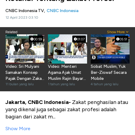
CNBC Indonesia TV,
CNBC Indonesia
12 April 2023 03:10
Related
Show More
00:59
01:07
05:51
Video: Sri Mulyani
Video: Menteri
Sobat Muslim, Yuk
Samakan Konsep
Agama Ajak Umat
Ber-Ziswaf Secara
Pajak Dengan Zakat
Muslim Rajin Bayar
Mobile
& Wakaf
11 bulan yang lalu
Zakat
1 tahun yang lalu
4 tahun yang lalu
Jakarta, CNBC Indonesia-
Zakat penghasilan atau
yang dikenal juga sebagai zakat profesi adalah
bagian dari zakat m...
Show More