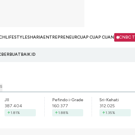
CH
LIFESTYLE
SHARIA
ENTREPRENEUR
CUAP CUAP CUAN
CNBC 
C
BERBUATBAIK.ID
S
JII
Pefindo i-Grade
Sri-Kehati
387.404
160.377
312.025
1.81
%
1.88
%
1.35
%