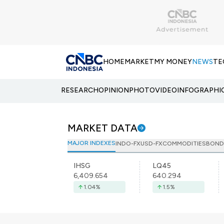
HOME
MARKET
MY MONEY
NEWS
TE
RESEARCH
OPINION
PHOTO
VIDEO
INFOGRAPHI
MARKET DATA
MAJOR INDEXES
INDO-FX
USD-FX
COMMODITIES
BOND
IHSG
LQ45
6,409.654
640.294
1.04
%
1.5
%