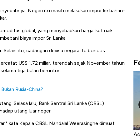
enyebabnya. Negeri itu masih melakukan impor ke bahan-
kar.
omoditas global, yang menyebabkan harga ikut naik.
mbebani biaya impor Sri Lanka.
r. Selain itu, cadangan devisa negara itu boncos.
F
tercatat US$ 1,72 miliar, terendah sejak November tahun
 selama tiga bulan beruntun.
, Bukan Rusia-China?
ang. Selasa lalu, Bank Sentral Sri Lanka (CBSL)
hadap utang luar negeri.
r," kata Kepala CBSL Nandalal Weerasinghe dimuat
Kongo Tutup Keran Ekspor, Harga
Ad