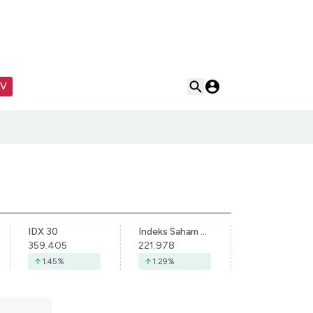
TV
IDX 30
Indeks Saham Syariah Indonesia
359.405
221.978
1.45
%
1.29
%