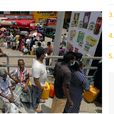
3.
4.
5.