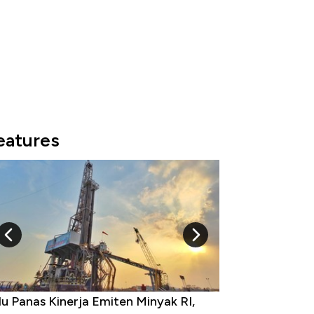
eatures
u Panas Kinerja Emiten Minyak RI,
10 Provinsi den