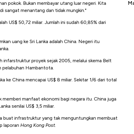
Tembaga Terbang ke Zona Berbahaya
Ma
an pokok. Bukan membayar utang luar negeri. Kita
di sangat menantang dan tidak mungkin."
alah US$ 50,72 miliar. Jumlah ini sudah 60,85% dari
kan uang ke Sri Lanka adalah China. Negeri itu
anka.
 infarstruktur proyek sejak 2005, melalui skema Belt
an pelabuhan Hambantota.
nka ke China mencapai US$ 8 miliar. Sekitar 1/6 dari total
ak memberi manfaat ekonomi bagi negara itu.
China juga
nka senilai US$ 3,5 miliar.
na buat infrastruktur yang tak menguntungkan membuat
tip laporan
Hong Kong Post
.