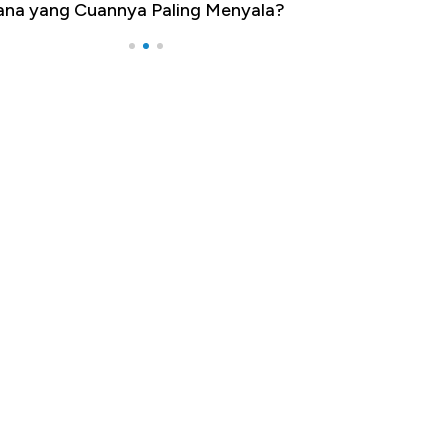
na yang Cuannya Paling Menyala?
Pengangguran Te