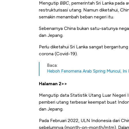
Mengutip
BBC
, pemerintah
Sri Lanka pada 
restrukturisasi utang.
Namun diketahui, China
semakin menambah beban negeri itu.
Sebenarnya China bukan satu-satunya negar
dan Jepang.
Perlu diketahui Sri Lanka sangat bergantun
corona (Covid-19).
Baca:
Heboh Fenomena Arab Spring Muncul, Ini 
Halaman 2>>
Mengutip data Statistik Utang Luar Negeri 
pemberi utang terbesar keempat buat Indones
dan Jepang.
Pada Februari 2022, ULN Indonesia dari Chin
sebelumnya (month-on-month/mtm). Dalam p