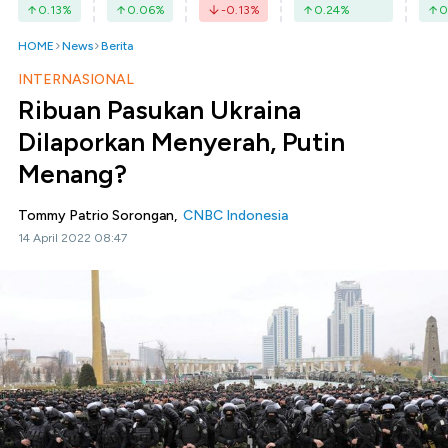
0.13
%
0.06
%
-0.13
%
0.24
%
0
HOME
News
Berita
INTERNASIONAL
Ribuan Pasukan Ukraina
Dilaporkan Menyerah, Putin
Menang?
Tommy Patrio Sorongan,
CNBC Indonesia
14 April 2022 08:47