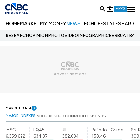
APPS
HOME
MARKET
MY MONEY
NEWS
TECH
LIFESTYLE
SHARIA
E
RESEARCH
OPINION
PHOTO
VIDEO
INFOGRAPHIC
BERBUATBAIK.
MARKET DATA
MAJOR INDEXES
INDO-FX
USD-FX
COMMODITIES
BONDS
IHSG
LQ45
JII
Pefindo i-Grade
Sri-
6,359.622
634.37
382.634
158.46
309