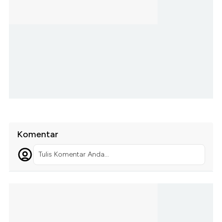
Komentar
Tulis Komentar Anda...