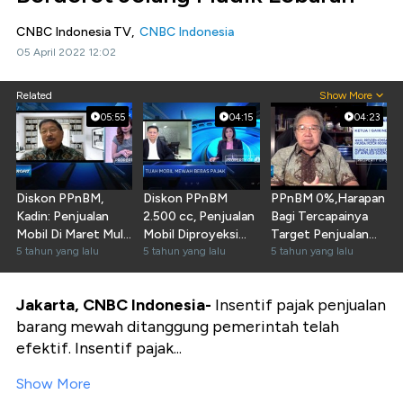
CNBC Indonesia TV,
CNBC Indonesia
05 April 2022 12:02
Related
Show More
05:55
04:15
04:23
Diskon PPnBM,
Diskon PPnBM
PPnBM 0%,Harapan
Kadin: Penjualan
2.500 cc, Penjualan
Bagi Tercapainya
Mobil Di Maret Mulai
Mobil Diproyeksi
Target Penjualan
Naik
5 tahun yang lalu
Naik 20%
5 tahun yang lalu
Mobil 2021
5 tahun yang lalu
Jakarta, CNBC Indonesia-
Insentif pajak penjualan
barang mewah ditanggung pemerintah telah
efektif. Insentif pajak...
Show More