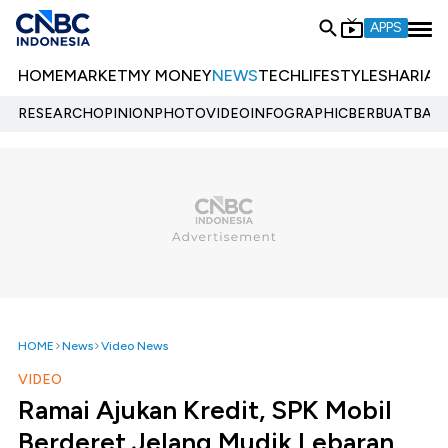
APPS
HOME
MARKET
MY MONEY
NEWS
TECH
LIFESTYLE
SHARIA
E
RESEARCH
OPINION
PHOTO
VIDEO
INFOGRAPHIC
BERBUATBAIK.
HOME
News
Video News
VIDEO
Ramai Ajukan Kredit, SPK Mobil
Berderet Jelang Mudik Lebaran