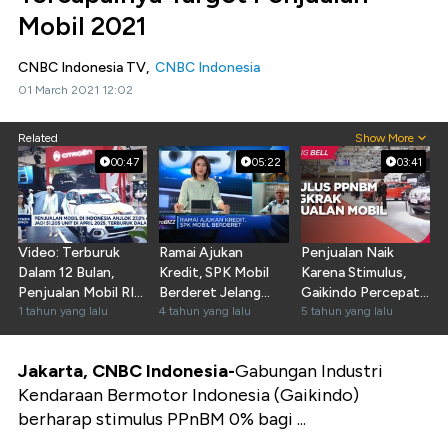
Mobil 2021
CNBC Indonesia TV,
CNBC Indonesia
01 March 2021 12:02
Related
Show More
00:47
05:22
03:41
Video: Terburuk
Ramai Ajukan
Penjualan Naik
Dalam 12 Bulan,
Kredit, SPK Mobil
Karena Stimulus,
Penjualan Mobil RI
Berderet Jelang
Gaikindo Percepat
Anjlok 27,8%
1 tahun yang lalu
Mudik Lebaran
4 tahun yang lalu
Produksi
5 tahun yang lalu
Jakarta, CNBC Indonesia-
Gabungan Industri
Kendaraan Bermotor Indonesia (Gaikindo)
berharap stimulus PPnBM 0% bagi ...