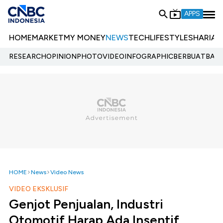
APPS
HOME
MARKET
MY MONEY
NEWS
TECH
LIFESTYLE
SHARIA
E
RESEARCH
OPINION
PHOTO
VIDEO
INFOGRAPHIC
BERBUATBAIK.
HOME
News
Video News
VIDEO EKSKLUSIF
Genjot Penjualan, Industri
Otomotif Harap Ada Insentif