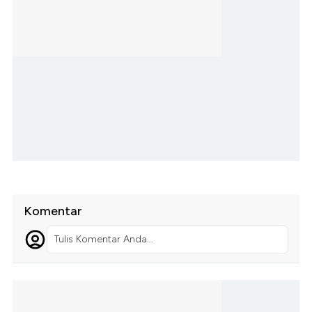
Komentar
Tulis Komentar Anda...