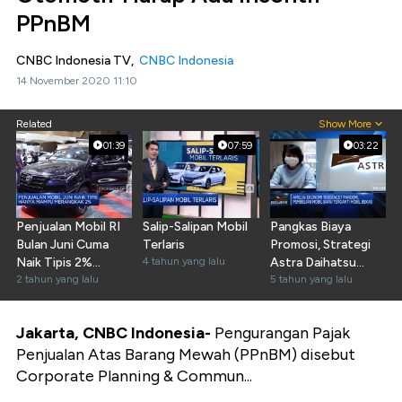
PPnBM
CNBC Indonesia TV,
CNBC Indonesia
14 November 2020 11:10
Related
Show More
01:39
07:59
03:22
Penjualan Mobil RI
Salip-Salipan Mobil
Pangkas Biaya
Bulan Juni Cuma
Terlaris
Promosi, Strategi
Naik Tipis 2%
4 tahun yang lalu
Astra Daihatsu
Mepet ke 73.000
2 tahun yang lalu
Hadapi Pandemi
5 tahun yang lalu
Unit
Jakarta, CNBC Indonesia-
Pengurangan Pajak
Penjualan Atas Barang Mewah (PPnBM) disebut
Corporate Planning & Commun...