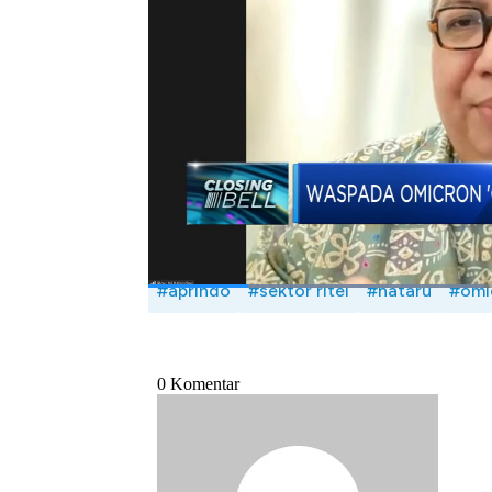
2021 dapat tercapai.
Seperti apa Selengkapnya simak dialo
Pengusaha Ritel Indonesia (Aprindo), Ro
(Selasa, 21/12/2021)
Bagikan:
#aprindo
#sektor ritel
#nataru
#omi