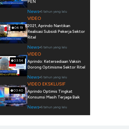
PEN
News
5 tahun yang lalu
VIDEO
2021, Aprindo Nantikan
04:19
Realisasi Subsidi Pekerja Sektor
Ritel
News
5 tahun yang lalu
VIDEO
03:54
Aprindo: Ketersediaan Vaksin
Dorong Optimisme Sektor Ritel
News
5 tahun yang lalu
VIDEO EKSKLUSIF
03:40
Aprindo Optimis Tingkat
Konsumsi Masih Terjaga Baik
News
6 tahun yang lalu