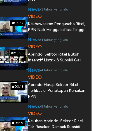
News
3 tahun yang lalu
VIDEO
04:57
Kekhawatiran Pengusaha Ritel,
PPN Naik Hingga Inflasi Tinggi
News
4 tahun yang lalu
VIDEO
03:56
Aprindo: Sektor Ritel Butuh
Insentif Listrik & Subsidi Gaji
News
4 tahun yang lalu
VIDEO
Aprindo Harap Sektor Ritel
03:13
Terlibat di Penetapan Kenaikan
PPN
News
5 tahun yang lalu
VIDEO
Keluhan Aprindo, Sektor Ritel
04:19
Tak Rasakan Dampak Subsidi