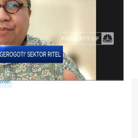
g Muhammad Gibran dengan Ketua Umum DPP Asosiasi
y Mandey dalam program Closing Bell, CNBC Indonesia
cron