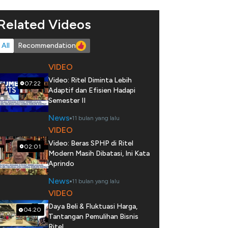
Related Videos
All
Recommendation
VIDEO
Video: Ritel Diminta Lebih
07:22
Adaptif dan Efisien Hadapi
Semester II
News
11 bulan yang lalu
VIDEO
Video: Beras SPHP di Ritel
02:01
Modern Masih Dibatasi, Ini Kata
Aprindo
News
11 bulan yang lalu
VIDEO
Daya Beli & Fluktuasi Harga,
04:20
Tantangan Pemulihan Bisnis
Ritel