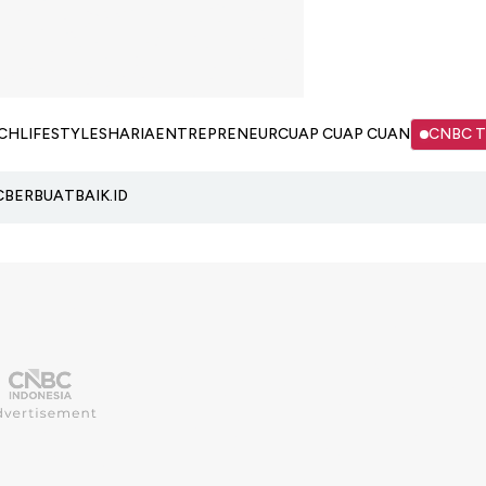
CH
LIFESTYLE
SHARIA
ENTREPRENEUR
CUAP CUAP CUAN
CNBC 
C
BERBUATBAIK.ID