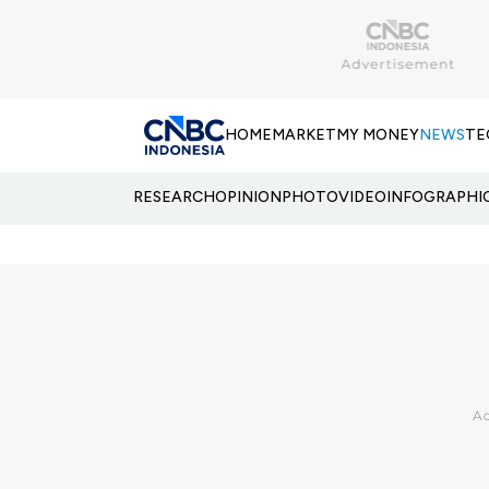
HOME
MARKET
MY MONEY
NEWS
TE
RESEARCH
OPINION
PHOTO
VIDEO
INFOGRAPHI