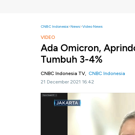
CNBC Indonesia
News
Video News
VIDEO
Ada Omicron, Aprindo
Tumbuh 3-4%
CNBC Indonesia TV,
CNBC Indonesia
21 December 2021 16:42
Jakarta, CNBC Indonesia-
Asosiasi Pengu
protokol ketat di pusat belanja menghadapi
varian Omicron.
Ketua Umum DPP Aprindo, Roy Mandey meng
sektor ritel untuk meningkatkan pertumbuha