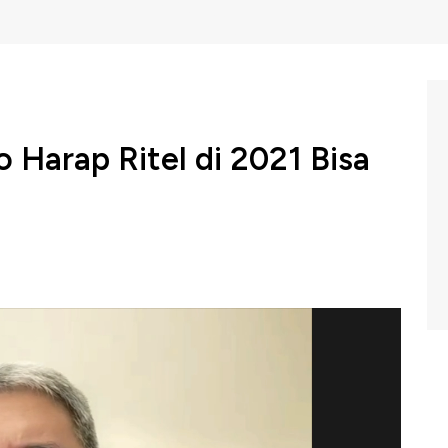
 Harap Ritel di 2021 Bisa
saha Ritel Indonesia (Aprindo) memastikan penerapan
 periode libur Natal dan Tahun Baru di tengah ancaman
harapkan masa libur Nataru bisa menjadi waktu bagi
n 3-3,5% dia akhir tahun sehingga target 3-4% di tahun