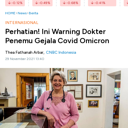
-0.12
%
-0.49
%
-0.68
%
-0.41
%
HOME
News
Berita
INTERNASIONAL
Perhatian! Ini Warning Dokter
Penemu Gejala Covid Omicron
Thea Fathanah Arbar,
CNBC Indonesia
29 November 2021 13:40