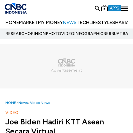
APPS
HOME
MARKET
MY MONEY
NEWS
TECH
LIFESTYLE
SHARIA
E
RESEARCH
OPINION
PHOTO
VIDEO
INFOGRAPHIC
BERBUATBAIK.
HOME
News
Video News
VIDEO
Joe Biden Hadiri KTT Asean
Secara Virtual