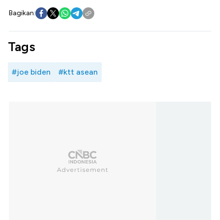
Bagikan:
Tags
#joe biden
#ktt asean