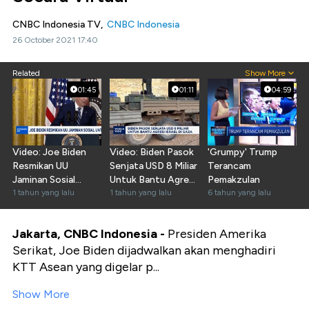
CNBC Indonesia TV,
CNBC Indonesia
26 October 2021 17:40
Related
Show More
01:45
01:11
04:59
Video: Joe Biden
Video: Biden Pasok
'Grumpy' Trump
Resmikan UU
Senjata USD 8 Miliar
Terancam
Jaminan Sosial
Untuk Bantu Agresi
Pemakzulan
Untuk Pensiunan
1 tahun yang lalu
Israel
1 tahun yang lalu
6 tahun yang lalu
Jakarta, CNBC Indonesia -
Presiden Amerika
Serikat, Joe Biden dijadwalkan akan menghadiri
KTT Asean yang digelar p...
Show More