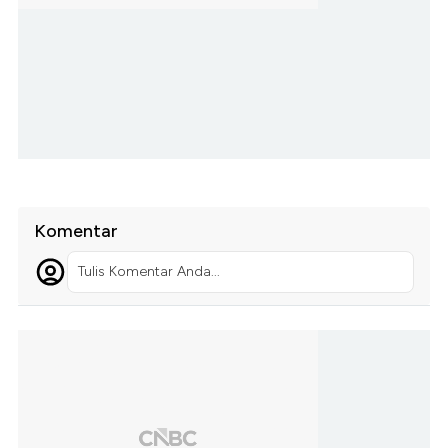
Komentar
Tulis Komentar Anda...