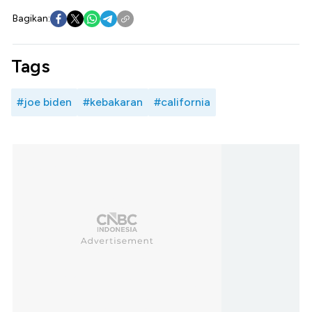
Bagikan:
Tags
#joe biden
#kebakaran
#california