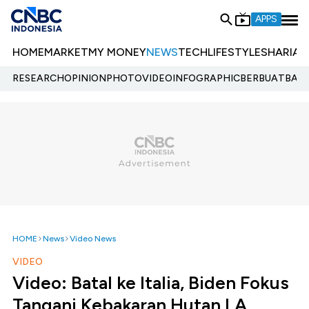
APPS
HOME
MARKET
MY MONEY
NEWS
TECH
LIFESTYLE
SHARIA
E
RESEARCH
OPINION
PHOTO
VIDEO
INFOGRAPHIC
BERBUATBAIK.
HOME
News
Video News
VIDEO
Video: Batal ke Italia, Biden Fokus
Tangani Kebakaran Hutan LA