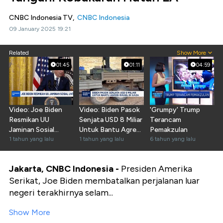
CNBC Indonesia TV,
CNBC Indonesia
09 January 2025 19:21
Related
Show More
01:45
01:11
04:59
Video: Joe Biden
Video: Biden Pasok
'Grumpy' Trump
Resmikan UU
Senjata USD 8 Miliar
Terancam
Jaminan Sosial
Untuk Bantu Agresi
Pemakzulan
Untuk Pensiunan
1 tahun yang lalu
Israel
1 tahun yang lalu
6 tahun yang lalu
Jakarta, CNBC Indonesia -
Presiden Amerika
Serikat, Joe Biden membatalkan perjalanan luar
negeri terakhirnya selam...
Show More