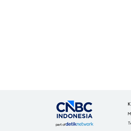
K
M
T
part of