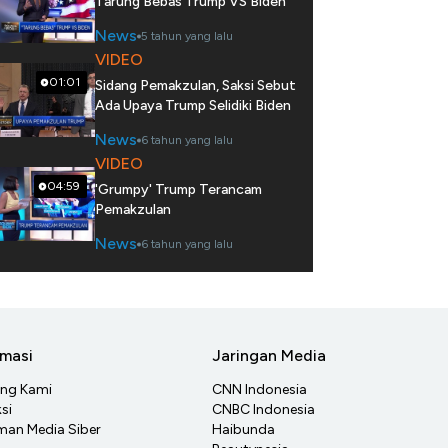
Tarung Bebas Trump VS Biden
News
5 tahun yang lalu
VIDEO
01:01
Sidang Pemakzulan, Saksi Sebut
Ada Upaya Trump Selidiki Biden
News
6 tahun yang lalu
VIDEO
04:59
'Grumpy' Trump Terancam
Pemakzulan
News
6 tahun yang lalu
rmasi
Jaringan Media
ang Kami
CNN Indonesia
si
CNBC Indonesia
an Media Siber
Haibunda