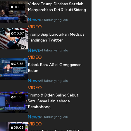
Video: Trump Ditahan Setelah
00:59
Menyerahkan Diri & Ikuti Sidang
News
3 tahun yang lalu
VIDEO
00:57
Trump Siap Luncurkan Medsos
Tandingan Twitter
News
4 tahun yang lalu
VIDEO
06:35
Babak Baru AS di Genggaman
Biden
News
5 tahun yang lalu
VIDEO
Trump & Biden Saling Sebut
03:25
Satu Sama Lain sebagai
Pembohong
News
5 tahun yang lalu
VIDEO
09:09