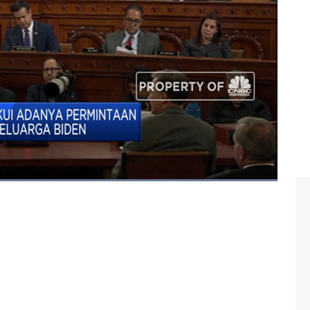
, CNBC Indonesia (Kamis, 14/11/2019) berikut ini.
 kent
#donald trump
#joe biden
#as