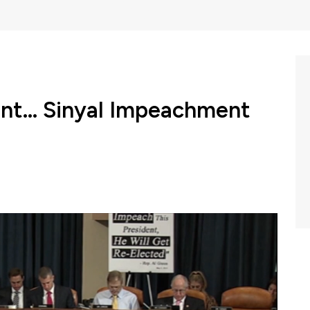
nt... Sinyal Impeachment
Ukraina, William Taylor dan George Kent memberi
 presiden AS Donald Trump di depan Komite Intelijen
ump terhadap Ukraina untuk menyelidiki lawan politik