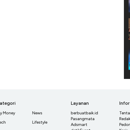
ategori
Layanan
Info
y Money
News
berbuatbaik.id
Tent
Pasangmata
Redak
ech
Lifestyle
Adsmart
Pedom