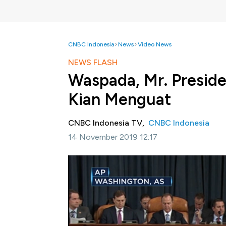
CNBC Indonesia
News
Video News
NEWS FLASH
Waspada, Mr. Preside
Kian Menguat
CNBC Indonesia TV,
CNBC Indonesia
14 November 2019 12:17
Jakarta, CNBC Indonesia
-Diplomat AS di 
kesaksian dalam sidang pertama pemakzulan
DPR AS.Taylor dan Kent mengakui tekanan Tr
Trump, Joe Biden dan keluarganya.