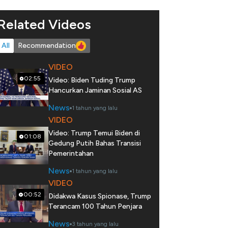
Related Videos
All
Recommendation
VIDEO
02:55
Video: Biden Tuding Trump
Hancurkan Jaminan Sosial AS
News
1 tahun yang lalu
VIDEO
Video: Trump Temui Biden di
01:08
Gedung Putih Bahas Transisi
Pemerintahan
News
1 tahun yang lalu
VIDEO
00:52
Didakwa Kasus Spionase, Trump
Terancam 100 Tahun Penjara
News
3 tahun yang lalu