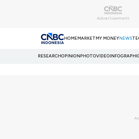
HOME
MARKET
MY MONEY
NEWS
TE
RESEARCH
OPINION
PHOTO
VIDEO
INFOGRAPHI