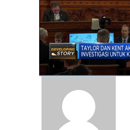
Simak informasi selengkapnya di Squawk Box
Bagikan:
#diplomat as
#william taylor
#george