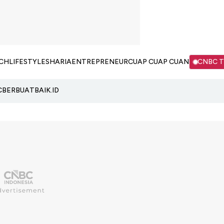
CH
LIFESTYLE
SHARIA
ENTREPRENEUR
CUAP CUAP CUAN
CNBC 
C
BERBUATBAIK.ID