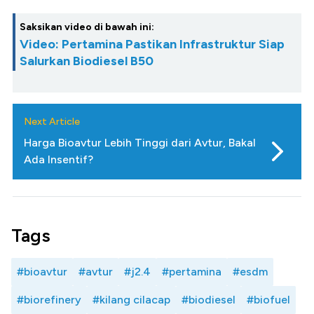
Saksikan video di bawah ini:
Video: Pertamina Pastikan Infrastruktur Siap
Salurkan Biodiesel B50
Next Article
Harga Bioavtur Lebih Tinggi dari Avtur, Bakal
Ada Insentif?
Tags
#bioavtur
#avtur
#j2.4
#pertamina
#esdm
#biorefinery
#kilang cilacap
#biodiesel
#biofuel