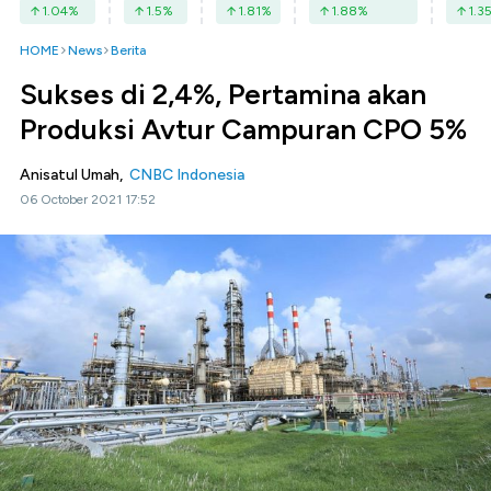
1.04
%
1.5
%
1.81
%
1.88
%
1.3
HOME
News
Berita
Sukses di 2,4%, Pertamina akan
Produksi Avtur Campuran CPO 5%
Anisatul Umah,
CNBC Indonesia
06 October 2021 17:52