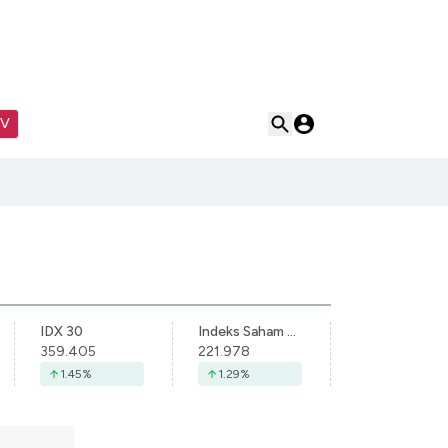
TV
IDX 30
Indeks Saham Syariah Indonesia
359.405
221.978
1.45
%
1.29
%