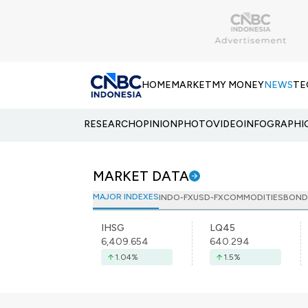
HOME
MARKET
MY MONEY
NEWS
TE
RESEARCH
OPINION
PHOTO
VIDEO
INFOGRAPHI
MARKET DATA
MAJOR INDEXES
INDO-FX
USD-FX
COMMODITIES
BOND
IHSG
LQ45
6,409.654
640.294
1.04
%
1.5
%