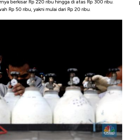
nya berkisar Rp 220 ribu hingga di atas Rp 300 ribu.
erbahaya
Mana yang Cuannya Paling Menyala?
Pe
h Rp 50 ribu, yakni mulai dari Rp 20 ribu.