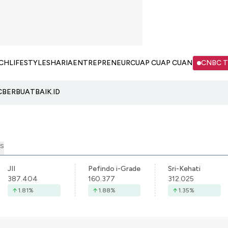
CH
LIFESTYLE
SHARIA
ENTREPRENEUR
CUAP CUAP CUAN
CNBC 
C
BERBUATBAIK.ID
S
JII
Pefindo i-Grade
Sri-Kehati
387.404
160.377
312.025
1.81
%
1.88
%
1.35
%