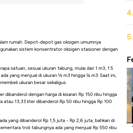
4.
5.
dalam rumah. Depot-depot gas oksigen umumnya
nggunakan sistem konsentrator oksigen stasioner dengan
F
pa satuan, sesuai ukuran tabung, mulai dari 1 m3, 1.5
ada yang menjual di ukuran ½ m3 hingga ¼ m3. Saat ini,
membeli ukuran besar sekaligus.
er dibanderol dengan harga di kisaran Rp 150 ribu hingga
atau 13,33 liter dibanderol Rp 50 ribu hingga Rp 100
a yang dibanderol Rp 1,5 juta - Rp 2,6 juta, bahkan di
Harga
Adu Panas Kinerja Emiten Minyak RI,
10
Sementara troli tabungnya ada yang menjual Rp 550 ribu