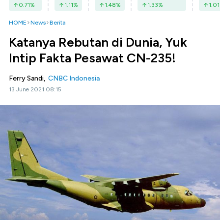
0.71
%
1.11
%
1.48
%
1.33
%
1.01
HOME
News
Berita
Katanya Rebutan di Dunia, Yuk
Intip Fakta Pesawat CN-235!
Ferry Sandi,
CNBC Indonesia
13 June 2021 08:15