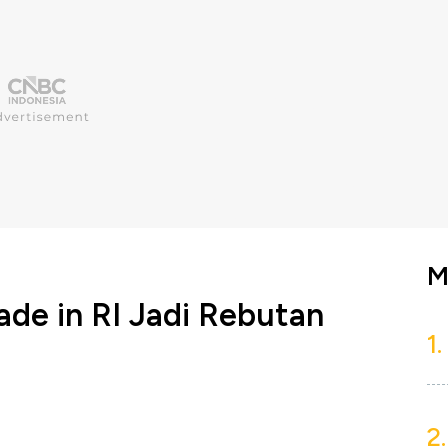
M
de in RI Jadi Rebutan
1.
2.