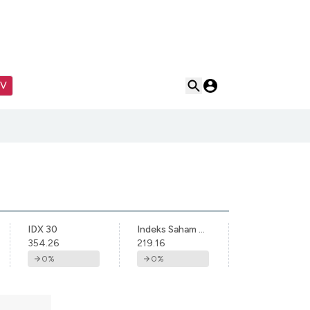
TV
IDX 30
Indeks Saham Syariah Indonesia
354.26
219.16
0
%
0
%