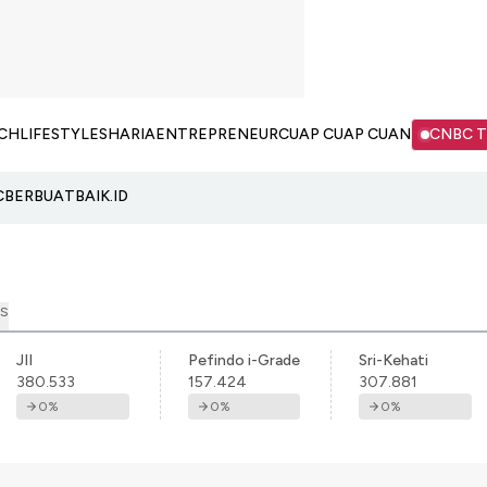
CH
LIFESTYLE
SHARIA
ENTREPRENEUR
CUAP CUAP CUAN
CNBC 
C
BERBUATBAIK.ID
S
JII
Pefindo i-Grade
Sri-Kehati
380.533
157.424
307.881
0
%
0
%
0
%