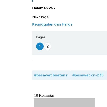
Halaman 2>>
Next Page
Keunggulan dan Harga
Pages
1
2
#pesawat buatan ri
#pesawat cn-235