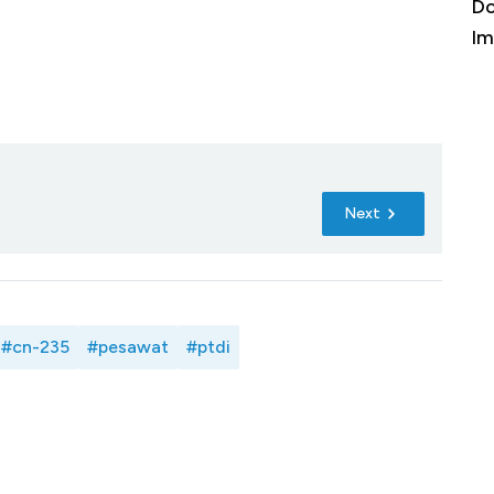
Harga Emas Jatuh Usai Terbang 3 Hari,
Do
Apa yang Sebenarnya Terjadi?
Im
Next
#cn-235
#pesawat
#ptdi