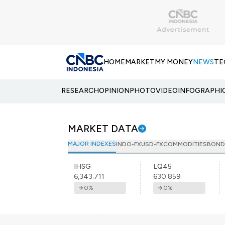
HOME
MARKET
MY MONEY
NEWS
TE
RESEARCH
OPINION
PHOTO
VIDEO
INFOGRAPHI
MARKET DATA
MAJOR INDEXES
INDO-FX
USD-FX
COMMODITIES
BOND
IHSG
LQ45
6,343.711
630.859
0
%
0
%