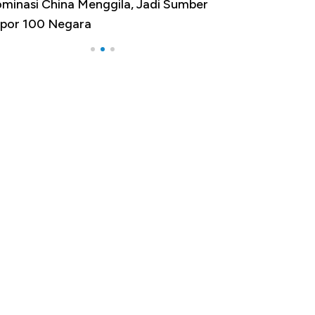
minasi China Menggila, Jadi Sumber
Bangkit dari Kub
por 100 Negara
Alas Kaki Tumbu