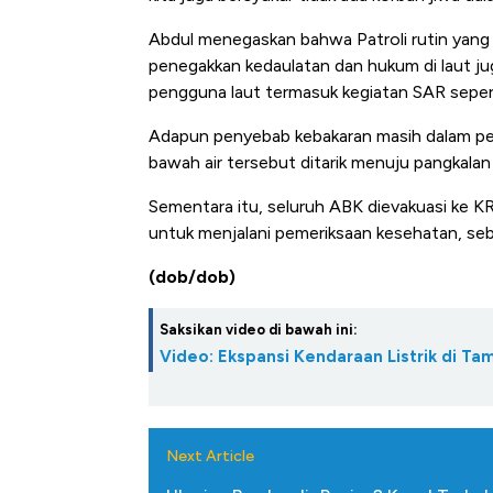
Tembaga Terbang ke Zona B
Abdul menegaskan bahwa Patroli rutin yang 
penegakkan kedaulatan dan hukum di laut j
pengguna laut termasuk kegiatan SAR seperti
Adapun penyebab kebakaran masih dalam pen
bawah air tersebut ditarik menuju pangkalan
Sementara itu, seluruh ABK dievakuasi ke K
untuk menjalani pemeriksaan kesehatan, se
(dob/dob)
Saksikan video di bawah ini:
Video: Ekspansi Kendaraan Listrik di Tam
Next Article