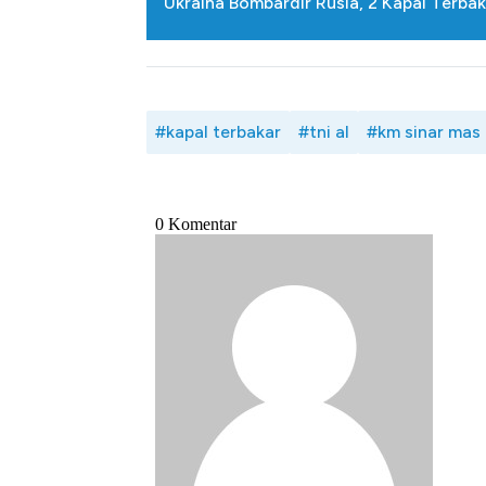
Ukraina Bombardir Rusia, 2 Kapal Terba
#kapal terbakar
#tni al
#km sinar mas