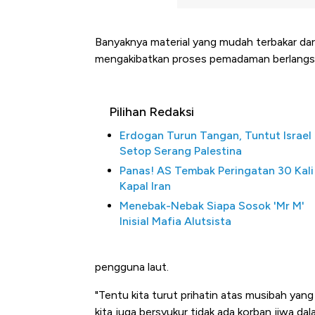
Banyaknya material yang mudah terbakar dari
mengakibatkan proses pemadaman berlangsung
Pilihan Redaksi
Erdogan Turun Tangan, Tuntut Israel
Setop Serang Palestina
Panas! AS Tembak Peringatan 30 Kali
Kapal Iran
Menebak-Nebak Siapa Sosok 'Mr M'
Inisial Mafia Alutsista
pengguna laut.
"Tentu kita turut prihatin atas musibah yan
Kongo Tutup Keran Ekspor, 
kita juga bersyukur tidak ada korban jiwa da