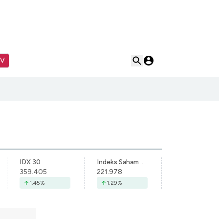
TV
IDX 30
Indeks Saham Syariah Indonesia
359.405
221.978
1.45
%
1.29
%