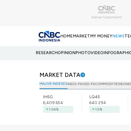
HOME
MARKET
MY MONEY
NEWS
TE
RESEARCH
OPINION
PHOTO
VIDEO
INFOGRAPHI
MARKET DATA
MAJOR INDEXES
INDO-FX
USD-FX
COMMODITIES
BOND
IHSG
LQ45
6,409.654
640.294
1.04
%
1.5
%