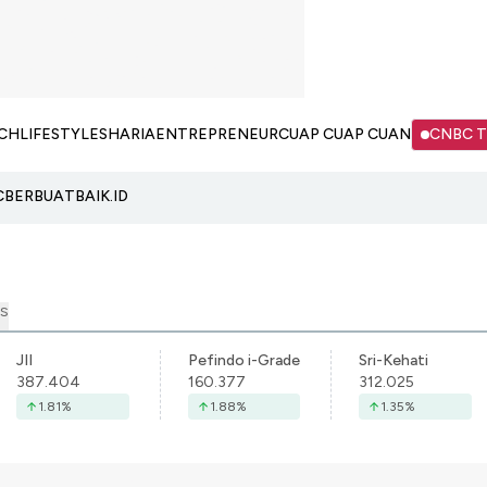
CH
LIFESTYLE
SHARIA
ENTREPRENEUR
CUAP CUAP CUAN
CNBC 
C
BERBUATBAIK.ID
S
JII
Pefindo i-Grade
Sri-Kehati
387.404
160.377
312.025
1.81
%
1.88
%
1.35
%