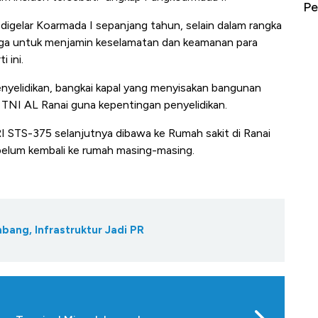
erbahaya
Mana yang Cuannya Paling Menyala?
Pe
digelar Koarmada I sepanjang tahun, selain dalam rangka
uga untuk menjamin keselamatan dan keamanan para
 ini.
yelidikan, bangkai kapal yang menyisakan bangunan
 TNI AL Ranai guna kepentingan penyelidikan.
RI STS-375 selanjutnya dibawa ke Rumah sakit di Ranai
belum kembali ke rumah masing-masing.
bang, Infrastruktur Jadi PR