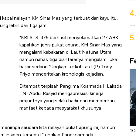
4.
 kapal nelayan KM Sinar Mas yang terbuat dari kayu itu,
 lebih dari tiga jam.
5.
"KRI STS-375 berhasil menyelamatkan 27 ABK
kapal ikan jenis pukat apung, KM Sinar Mas yang
mengalami kebakaran di Laut Natuna Utara
F
namun nahas tiga diantaranya mengalami luka
bakar sedang."Ungkap Letkol Laut (P) Tony
Priyo menceritakan kronologis kejadian.
Ditempat terpisah Panglima Koarmada I, Laksda
TNI Abdul Rasyid mengapresiasi kinerja
prajuritnya yang selalu hadir dan memberikan
manfaat kepada masyarakat khusunya
g menimpa saudara kita nelayan pukat apung ini, namun
Harga
Adu Panas Kinerja Emiten Minyak RI,
10
lam insiden tersebut." ungkap Pangkoarmada I.