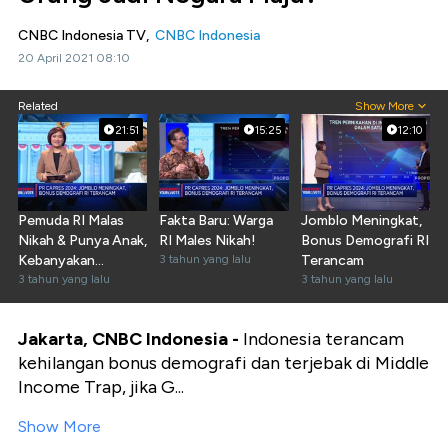
CNBC Indonesia TV,
CNBC Indonesia
20 April 2021 08:10
Related
Show More
21:51
15:25
12:10
Pemuda RI Malas
Fakta Baru: Warga
Jomblo Meningkat,
Nikah & Punya Anak,
RI Males Nikah!
Bonus Demografi RI
Kebanyakan
3 tahun yang lalu
Terancam
Informasi?
3 tahun yang lalu
3 tahun yang lalu
Jakarta, CNBC Indonesia -
Indonesia terancam
kehilangan bonus demografi dan terjebak di Middle
Income Trap, jika G...
Show More