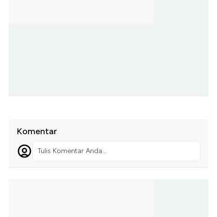
Komentar
Tulis Komentar Anda...