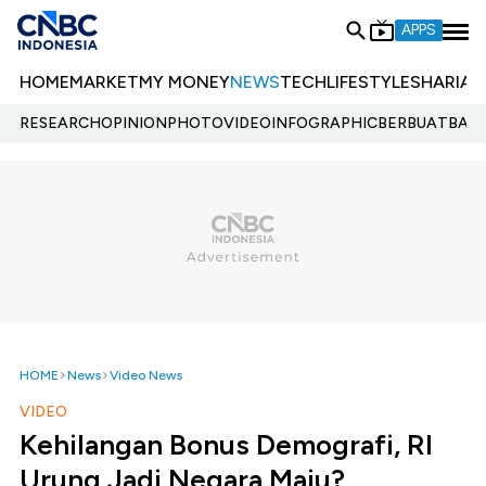
APPS
HOME
MARKET
MY MONEY
NEWS
TECH
LIFESTYLE
SHARIA
E
RESEARCH
OPINION
PHOTO
VIDEO
INFOGRAPHIC
BERBUATBAIK.
HOME
News
Video News
VIDEO
Kehilangan Bonus Demografi, RI
Urung Jadi Negara Maju?