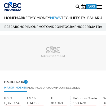
APPS
HOME
MARKET
MY MONEY
NEWS
TECH
LIFESTYLE
SHARIA
E
RESEARCH
OPINION
PHOTO
VIDEO
INFOGRAPHIC
BERBUATBAIK.
MARKET DATA
MAJOR INDEXES
INDO-FX
USD-FX
COMMODITIES
BONDS
IHSG
LQ45
JII
Pefindo i-Grade
Sr
6,365.374
634.125
383.968
158.478
3