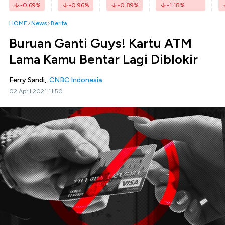
-0.69
%
-0.96
%
-0.89
%
-1.18
%
HOME
News
Berita
Buruan Ganti Guys! Kartu ATM
Lama Kamu Bentar Lagi Diblokir
Ferry Sandi,
CNBC Indonesia
02 April 2021 11:50