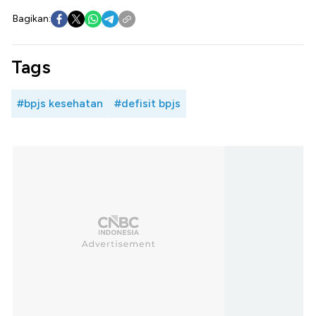
Bagikan:
Tags
#bpjs kesehatan
#defisit bpjs