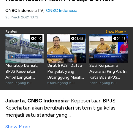
CNBC Indonesia TV,
CNBC Indonesia
23 March 2021 13:12
Related
Show More
01:10
05:48
04:45
Menutup Defisit,
Dirut BPJS : Daftar
Soal Kerjasama
BPJS Kesehatan
Penyakit yang
Asuransi Ping An, Ini
Ambil Langkah
Ditanggung Masih
Kata Bos BPJS
Hukum
6 tahun yang lalu
Dibahas
6 tahun yang lalu
Kesehatan
6 tahun yang lalu
Jakarta, CNBC Indonesia
-
Kepesertaan BPJS
Kesehatan akan berubah dari sistem tiga kelas
menjadi satu standar yang ...
Show More