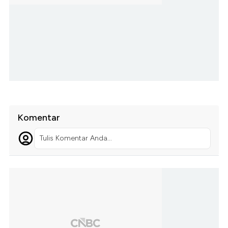
Komentar
Tulis Komentar Anda...