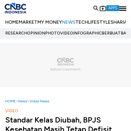
APPS
HOME
MARKET
MY MONEY
NEWS
TECH
LIFESTYLE
SHARIA
E
RESEARCH
OPINION
PHOTO
VIDEO
INFOGRAPHIC
BERBUATBAIK.
HOME
News
Video News
VIDEO
Standar Kelas Diubah, BPJS
Kesehatan Masih Tetap Defisit