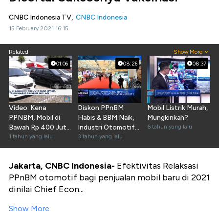
CNBC Indonesia TV,
CNBC Indonesia
15 February 2021 16:15
Related
Show More
01:06
08:26
08:37
Video: Kena
Diskon PPnBM
Mobil Listrik Murah,
PPNBM, Mobil di
Habis & BBM Naik,
Mungkinkah?
Bawah Rp 400 Juta
Industri Otomotif
6 tahun yang lalu
Harus Bayar Pajak
1 tahun yang lalu
Apa Kabar?
3 tahun yang lalu
Lagi
Jakarta, CNBC Indonesia-
Efektivitas Relaksasi
PPnBM otomotif bagi penjualan mobil baru di 2021
dinilai Chief Econ...
Show More