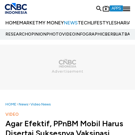
APPS
HOME
MARKET
MY MONEY
NEWS
TECH
LIFESTYLE
SHARIA
E
RESEARCH
OPINION
PHOTO
VIDEO
INFOGRAPHIC
BERBUATBAIK.
HOME
News
Video News
VIDEO
Agar Efektif, PPnBM Mobil Harus
Disertai Suksesnya Vaksinasi