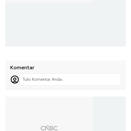
Komentar
Tulis Komentar Anda...