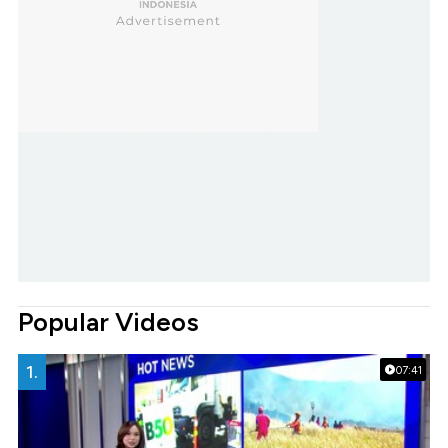
Popular Videos
1.
07:41