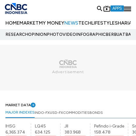
APPS
HOME
MARKET
MY MONEY
NEWS
TECH
LIFESTYLE
SHARIA
E
RESEARCH
OPINION
PHOTO
VIDEO
INFOGRAPHIC
BERBUATBAIK.
MARKET DATA
MAJOR INDEXES
INDO-FX
USD-FX
COMMODITIES
BONDS
IHSG
LQ45
JII
Pefindo i-Grade
Sr
6,365.374
634.125
383.968
158.478
3