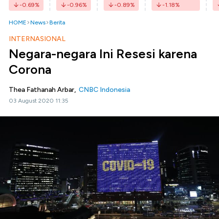
-0.69
%
-0.96
%
-0.89
%
-1.18
%
HOME
News
Berita
INTERNASIONAL
Negara-negara Ini Resesi karena
Corona
Thea Fathanah Arbar,
CNBC Indonesia
03 August 2020 11:35