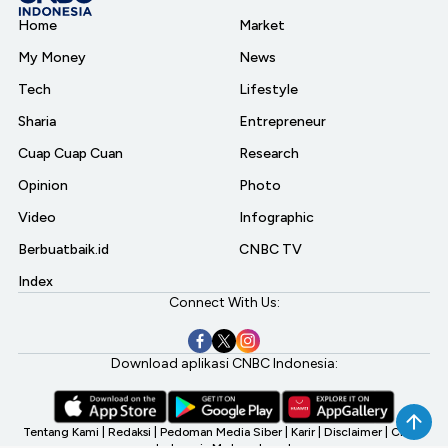
Home
Market
My Money
News
Tech
Lifestyle
Sharia
Entrepreneur
Cuap Cuap Cuan
Research
Opinion
Photo
Video
Infographic
Berbuatbaik.id
CNBC TV
Index
Connect With Us:
Download aplikasi CNBC Indonesia:
Tentang Kami
|
Redaksi
|
Pedoman Media Siber
|
Karir
|
Disclaimer
|
CNBC
Indonesia My Investment