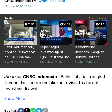
CNBC Indonesia TV,
CNBC Indonesia
12 June 2020 17:33
Related
Show More
03:58
04:32
04:01
Bahlil Jadi Menteri,
Kejar Target
Kementerian
Kontribusi Investasi
Investasi Rp 900
Investasi, Langkah
Ke PDB Bisa Naik?
T,Ini PR Utama Bahlil
Jokowi Dorong
5 tahun yang lalu
Lahadalia
5 tahun yang lalu
Target Investasi
5 tahun yang lalu
Jakarta, CNBC Indonesia -
Bahlil Lahadalia angkat
tangan dan segera melakukan revisi atas target
investasi di awal...
Show More
Bagikan: