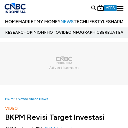
APPS
HOME
MARKET
MY MONEY
NEWS
TECH
LIFESTYLE
SHARIA
E
RESEARCH
OPINION
PHOTO
VIDEO
INFOGRAPHIC
BERBUATBAIK.
HOME
News
Video News
VIDEO
BKPM Revisi Target Investasi