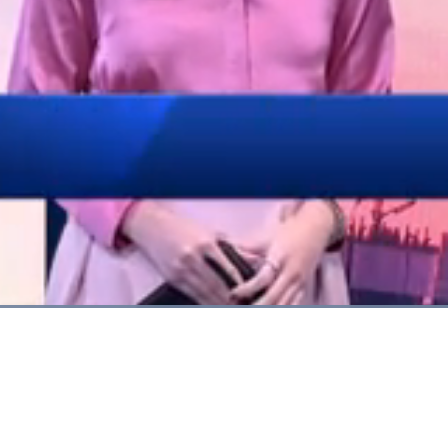
Dimuat
:
88.51%