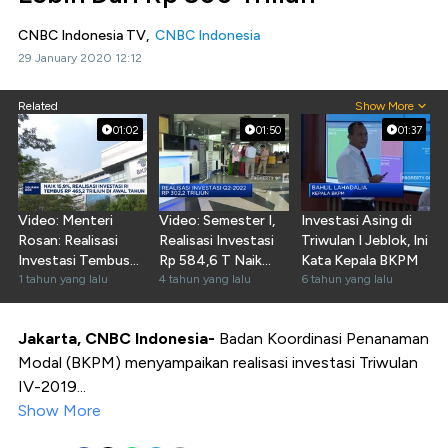
CNBC Indonesia TV,
CNBC Indonesia
29 January 2020 12:12
Related
Show More
01:02
01:50
01:37
Video: Menteri
Video: Semester I,
Investasi Asing di
Rosan: Realisasi
Realisasi Investasi
Triwulan I Jeblok, Ini
Investasi Tembus
Rp 584,6 T Naik
Kata Kepala BKPM
Rp465,2 T di Q1-
1 tahun yang lalu
32%
4 tahun yang lalu
6 tahun yang lalu
2025
Jakarta, CNBC Indonesia-
Badan Koordinasi Penanaman
Modal (BKPM) menyampaikan realisasi investasi Triwulan
IV-2019...
Show More