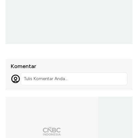
Komentar
Tulis Komentar Anda...