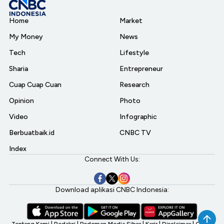
Home
Market
My Money
News
Tech
Lifestyle
Sharia
Entrepreneur
Cuap Cuap Cuan
Research
Opinion
Photo
Video
Infographic
Berbuatbaik.id
CNBC TV
Index
Connect With Us:
Download aplikasi CNBC Indonesia:
Tentang Kami
|
Redaksi
|
Pedoman Media Siber
|
Karir
|
Disclaimer
|
CNBC