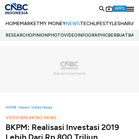
APPS
HOME
MARKET
MY MONEY
NEWS
TECH
LIFESTYLE
SHARIA
E
RESEARCH
OPINION
PHOTO
VIDEO
INFOGRAPHIC
BERBUATBAIK.
HOME
News
Video News
VIDEO BREAKING NEWS
BKPM: Realisasi Investasi 2019
Lebih Dari Rp 800 Triliun