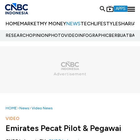
APPS
HOME
MARKET
MY MONEY
NEWS
TECH
LIFESTYLE
SHARIA
E
RESEARCH
OPINION
PHOTO
VIDEO
INFOGRAPHIC
BERBUATBAIK.
HOME
News
Video News
VIDEO
Emirates Pecat Pilot & Pegawai