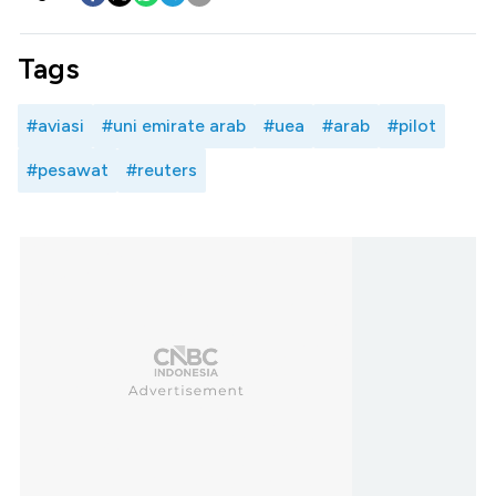
Tags
#aviasi
#uni emirate arab
#uea
#arab
#pilot
#pesawat
#reuters