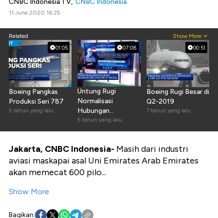
CNBC Indonesia TV,
CNBC Indonesia
11 June 2020 16:25
Related
Show More
01:05
07:08
00:51
Untung Rugi
Boeing Pangkas
Boeing Rugi Besar di
Normalisasi
Produksi Seri 787
Q2-2019
Hubungan
5 tahun yang lalu
7 tahun yang lalu
Diplomatik RI-Israel
5 tahun yang lalu
Jakarta, CNBC Indonesia-
Masih dari industri
aviasi maskapai asal Uni Emirates Arab Emirates
akan memecat 600 pilo...
Show More
Bagikan: