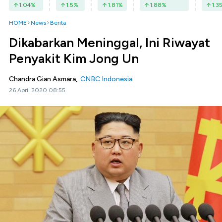
1.04
%
1.5
%
1.81
%
1.88
%
1.3
HOME
News
Berita
Dikabarkan Meninggal, Ini Riwayat
Penyakit Kim Jong Un
Chandra Gian Asmara,
CNBC Indonesia
26 April 2020 08:55