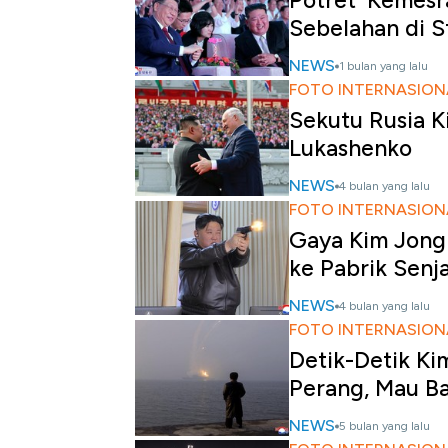
Potret 'Kemesr
Sebelahan di S
NEWS
1 bulan yang lalu
FOTO INTERNASION
Sekutu Rusia K
Lukashenko
NEWS
4 bulan yang lalu
FOTO INTERNASION
Gaya Kim Jong 
ke Pabrik Senj
NEWS
4 bulan yang lalu
FOTO INTERNASION
Detik-Detik Ki
Perang, Mau Ba
NEWS
5 bulan yang lalu