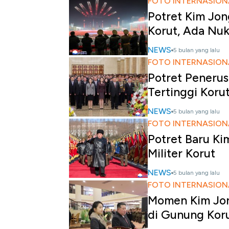
FOTO INTERNASION
Potret Kim Jon
Korut, Ada Nuk
NEWS
5 bulan yang lalu
FOTO INTERNASION
Potret Penerus
Tertinggi Koru
NEWS
5 bulan yang lalu
FOTO INTERNASION
Potret Baru Ki
Militer Korut
NEWS
5 bulan yang lalu
FOTO INTERNASION
Momen Kim Jon
di Gunung Kor