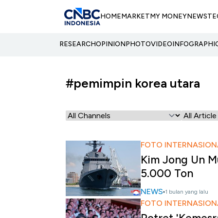
HOME
MARKET
MY MONEY
NEWS
TE
RESEARCH
OPINION
PHOTO
VIDEO
INFOGRAPHI
#pemimpin korea utara
FOTO INTERNASION
Kim Jong Un Mu
5.000 Ton
NEWS
1 bulan yang lalu
FOTO INTERNASION