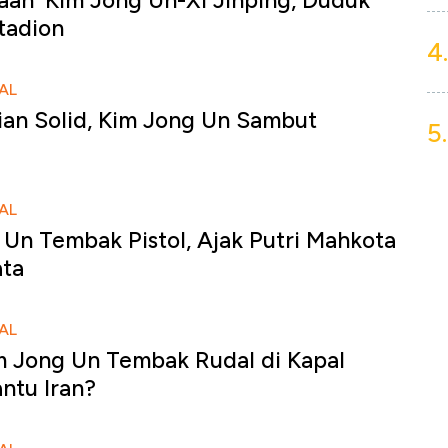
aan' Kim Jong Un-Xi Jinping, Duduk
tadion
4.
AL
ian Solid, Kim Jong Un Sambut
5.
AL
Un Tembak Pistol, Ajak Putri Mahkota
ata
AL
m Jong Un Tembak Rudal di Kapal
ntu Iran?