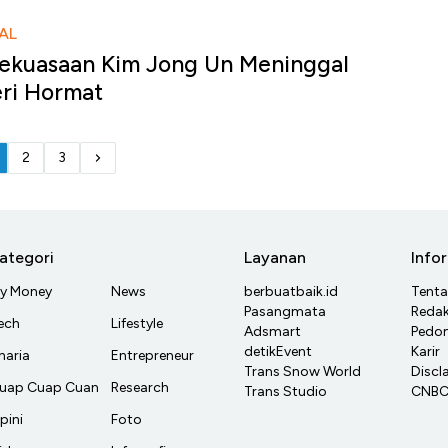
AL
Kekuasaan Kim Jong Un Meninggal
eri Hormat
2
3
ategori
Layanan
Info
y Money
News
berbuatbaik.id
Tent
Pasangmata
Redak
ech
Lifestyle
Adsmart
Pedom
detikEvent
Karir
haria
Entrepreneur
Trans Snow World
Discl
uap Cuap Cuan
Research
Trans Studio
CNBC 
pini
Foto