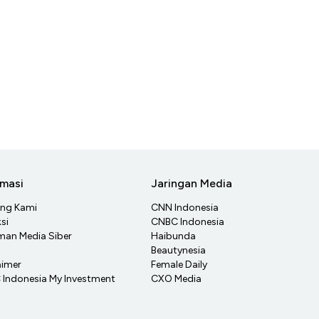
rmasi
Jaringan Media
ang Kami
CNN Indonesia
si
CNBC Indonesia
an Media Siber
Haibunda
Beautynesia
aimer
Female Daily
Indonesia My Investment
CXO Media