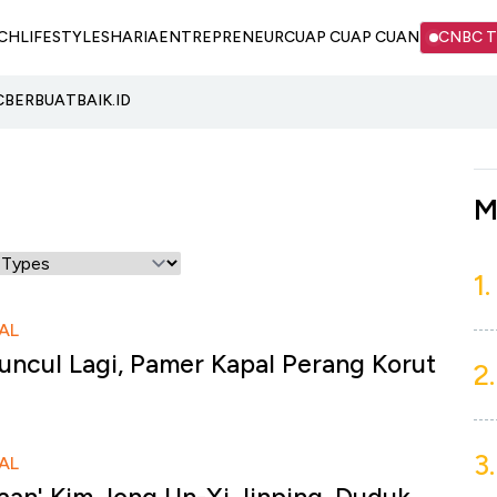
CH
LIFESTYLE
SHARIA
ENTREPRENEUR
CUAP CUAP CUAN
CNBC 
C
BERBUATBAIK.ID
M
1.
AL
ncul Lagi, Pamer Kapal Perang Korut
2.
3.
AL