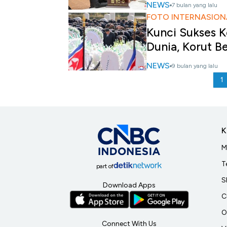
NEWS
7 bulan yang lalu
FOTO INTERNASION
Kunci Sukses 
Dunia, Korut B
NEWS
9 bulan yang lalu
1
K
M
T
part of
S
Download Apps
C
O
Connect With Us