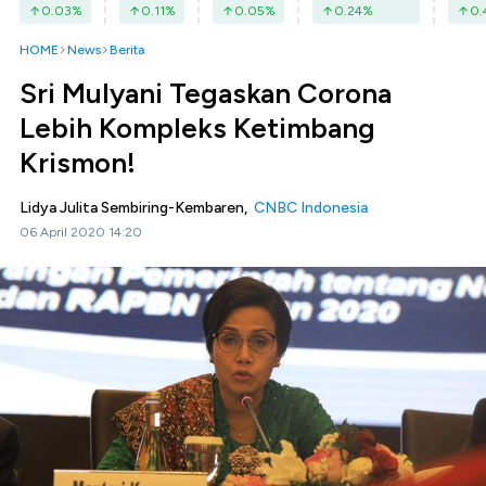
0.03
%
0.11
%
0.05
%
0.24
%
0.
HOME
News
Berita
Sri Mulyani Tegaskan Corona
Lebih Kompleks Ketimbang
Krismon!
Lidya Julita Sembiring-Kembaren,
CNBC Indonesia
06 April 2020 14:20