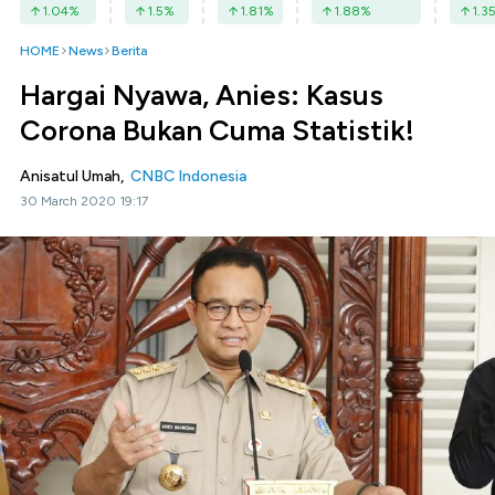
1.04
%
1.5
%
1.81
%
1.88
%
1.3
HOME
News
Berita
Hargai Nyawa, Anies: Kasus
Corona Bukan Cuma Statistik!
Anisatul Umah,
CNBC Indonesia
30 March 2020 19:17