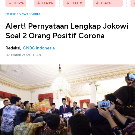
-0.12
%
-0.49
%
-0.68
%
-0.41
%
HOME
News
Berita
Alert! Pernyataan Lengkap Jokowi
Soal 2 Orang Positif Corona
Redaksi,
CNBC Indonesia
02 March 2020 11:48