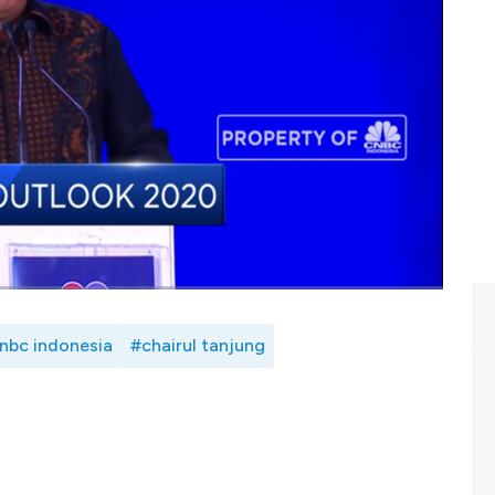
anjung dalam sambutan CNBC Indonesia Economic
2019, Ekonomi Global telah mengalami banyak
n iklim, distrupsi teknologi hingga Brexit dan pada
terduga yaitu Virus Corona. Seberapa berat efek dari
 saksikan CNBC Indonesia Economic Outlook 2020,
nbc indonesia
#chairul tanjung