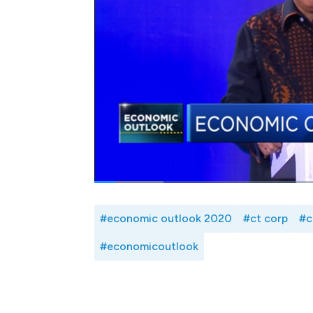
Founder dan Chairman CT Corp, Chairul T
Outlook 2020 memaparkan Jika pada tahun 
tantangan mulai dari perang dagang, perubaha
2020 ini diawali dengan sesuatu yang tidak 
Corona bagi ekonomi dunia? Selengkapnya
CNBC Indonesia (Rabu, 26/02/2020)
Bagikan:
#economic outlook 2020
#ct corp
#c
#economicoutlook