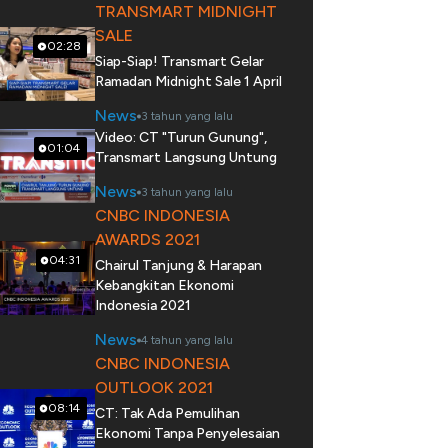
TRANSMART MIDNIGHT
SALE
02:28
Siap-Siap! Transmart Gelar
Ramadan Midnight Sale 1 April
News
3 tahun yang lalu
Video: CT "Turun Gunung",
01:04
Transmart Langsung Untung
News
3 tahun yang lalu
CNBC INDONESIA
AWARDS 2021
04:31
Chairul Tanjung & Harapan
Kebangkitan Ekonomi
Indonesia 2021
News
4 tahun yang lalu
CNBC INDONESIA
OUTLOOK 2021
08:14
CT: Tak Ada Pemulihan
Ekonomi Tanpa Penyelesaian