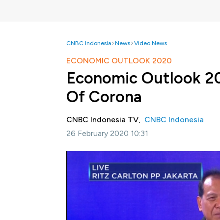
CNBC Indonesia
News
Video News
ECONOMIC OUTLOOK 2020
Economic Outlook 20
Of Corona
CNBC Indonesia TV,
CNBC Indonesia
26 February 2020 10:31
Jakarta, CNBC Indonesia-
CNBC Indonesi
Economic Outlook 2020 pada Rabu (26/02). G
Pacific Place, Jakarta ini mengangkat tem
menghadirkan pemimpin lembaga negara, pe
usaha nasional.