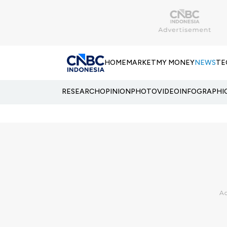
HOME
MARKET
MY MONEY
NEWS
TE
RESEARCH
OPINION
PHOTO
VIDEO
INFOGRAPHI