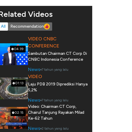
Related Videos
All
Recommendation
VIDEO CNBC
CONFERENCE
04:39
Sambutan Chairman CT Corp Di
CNBC Indonesia Conference
News
7 tahun yang lalu
VIDEO
01:13
Laju PDB 2019 Diprediksi Hanya
5,2%
News
7 tahun yang lalu
Video: Chairman CT Corp,
Chairul Tanjung Rayakan Milad
02:15
Ke-62 Tahun
News
2 tahun yang lalu