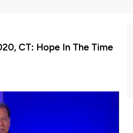
20, CT: Hope In The Time
a kembali menggelar event tahunan CNBC Indonesia
elaran yang dilaksanakan di Ballroom Ritz Carlton
a "Indonesia Menjawab Tantangan Ekonomi Global" dan
ngusaha, CEO BUMN dan swasta, serta para pelaku