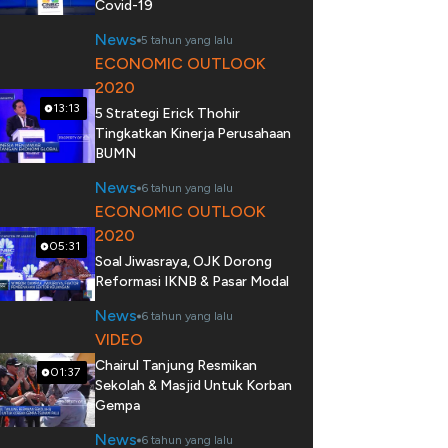
Covid-19
News
5 tahun yang lalu
ECONOMIC OUTLOOK
2020
13:13
5 Strategi Erick Thohir
Tingkatkan Kinerja Perusahaan
BUMN
News
6 tahun yang lalu
ECONOMIC OUTLOOK
2020
05:31
Soal Jiwasraya, OJK Dorong
Reformasi IKNB & Pasar Modal
News
6 tahun yang lalu
VIDEO
Chairul Tanjung Resmikan
01:37
Sekolah & Masjid Untuk Korban
Gempa
News
6 tahun yang lalu