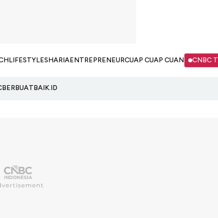
CH
LIFESTYLE
SHARIA
ENTREPRENEUR
CUAP CUAP CUAN
CNBC 
C
BERBUATBAIK.ID