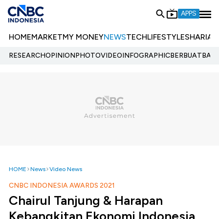
APPS
HOME
MARKET
MY MONEY
NEWS
TECH
LIFESTYLE
SHARIA
E
RESEARCH
OPINION
PHOTO
VIDEO
INFOGRAPHIC
BERBUATBAIK.
HOME
News
Video News
CNBC INDONESIA AWARDS 2021
Chairul Tanjung & Harapan
Kebangkitan Ekonomi Indonesia