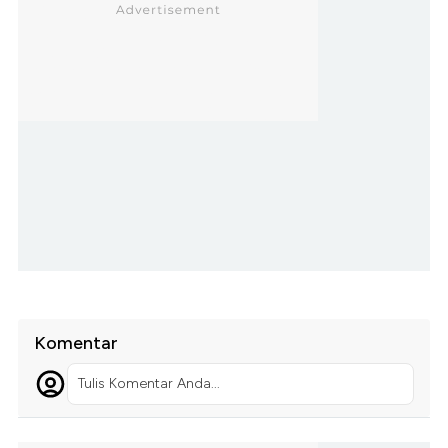
Komentar
Tulis Komentar Anda...