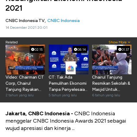
2021
CNBC Indonesia TV,
CNBC Indonesia
14 December 2021 20:01
Related
Show More
02:15
08:14
01:37
Video: Chairman CT
CT: Tak Ada
Chairul Tanjung
Corp, Chairul
Pemulihan Ekonomi
Resmikan Sekolah &
Tanjung Rayakan
Tanpa Penyelesaian
Masjid Untuk
Milad Ke-62 Tahun
2 tahun yang lalu
Covid-19
5 tahun yang lalu
Korban Gempa
6 tahun yang lalu
Jakarta
, CNBC Indonesia -
CNBC Indonesia
menggelar CNBC Indonesia Awards 2021 sebagai
wujud apresiasi dan kinerja ...