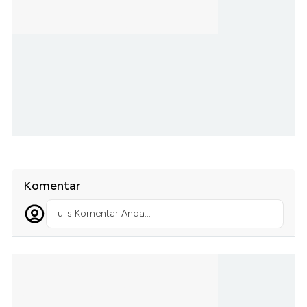
Komentar
Tulis Komentar Anda...