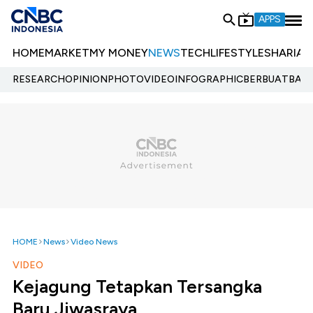
APPS
HOME
MARKET
MY MONEY
NEWS
TECH
LIFESTYLE
SHARIA
E
RESEARCH
OPINION
PHOTO
VIDEO
INFOGRAPHIC
BERBUATBAIK.
HOME
News
Video News
VIDEO
Kejagung Tetapkan Tersangka
Baru Jiwasraya