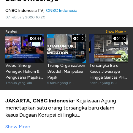
CNBC Indonesia TV,
CNBC Indonesia
07 February 2020 10:20
Related
Show More
03:44
01:10
04:40
Video: Sinergi
Trump Organization
Tersangka Baru
Penegak Hukum &
Dituduh Manipulasi
Kasus Jiwasraya
Pengusaha Majukan
Pajak
Hingga Qantas PHK
Dunia Usaha RI
1 tahun yang lalu
5 tahun yang lalu
20% Pegawai
6 tahun yang lalu
JAKARTA, CNBC Indonesia-
Kejaksaan Agung
menetapkan satu orang tersangka baru dalam
kasus Dugaan Korupsi di lingku...
Show More