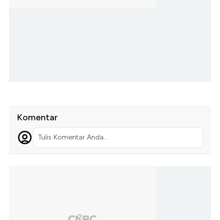
Komentar
Tulis Komentar Anda...