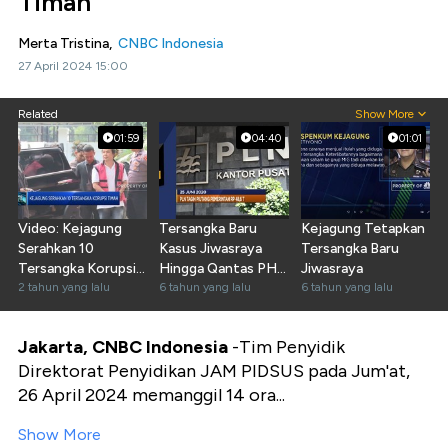
Timah
Merta Tristina,
CNBC Indonesia
27 April 2024 15:00
Related
Show More
01:59
04:40
01:01
Video: Kejagung
Tersangka Baru
Kejagung Tetapkan
Serahkan 10
Kasus Jiwasraya
Tersangka Baru
Tersangka Korupsi
Hingga Qantas PHK
Jiwasraya
Timah ke Kejari
2 tahun yang lalu
20% Pegawai
6 tahun yang lalu
6 tahun yang lalu
Jaksel
Jakarta, CNBC Indonesia
-Tim Penyidik
Direktorat Penyidikan JAM PIDSUS pada Jum'at,
26 April 2024 memanggil 14 ora...
Show More