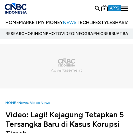
APPS
HOME
MARKET
MY MONEY
NEWS
TECH
LIFESTYLE
SHARIA
E
RESEARCH
OPINION
PHOTO
VIDEO
INFOGRAPHIC
BERBUATBAIK.
HOME
News
Video News
Video: Lagi! Kejagung Tetapkan 5
Tersangka Baru di Kasus Korupsi