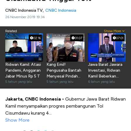
CNBC Indonesia TV,
CNBC Indonesia
26 November 2019 19:34
Related
Show More
02:16
01:07
07:01
Ridwan Kamil: Atasi
Kang Emil!
Jawa Barat Jawara
Pandemi, Anggaran
Pengusaha Bantah
Investasi, Ridwan
Jabar Minus Rp 5 T
Menyesal Pindah
Kamil Beberkan
5 tahun yang lalu
dari Jabar
5 tahun yang lalu
Resepnya
6 tahun yang lalu
Jakarta, CNBC Indonesia -
Gubernur Jawa Barat Ridwan
Kamil menyampaikan progres pembangunan Tol
Cisumdawu kurang 4...
Show More