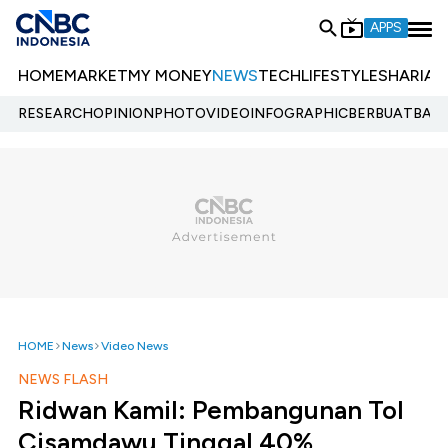
APPS
HOME
MARKET
MY MONEY
NEWS
TECH
LIFESTYLE
SHARIA
E
RESEARCH
OPINION
PHOTO
VIDEO
INFOGRAPHIC
BERBUATBAIK.
HOME
News
Video News
NEWS FLASH
Ridwan Kamil: Pembangunan Tol
Cisamdawu Tinggal 40%