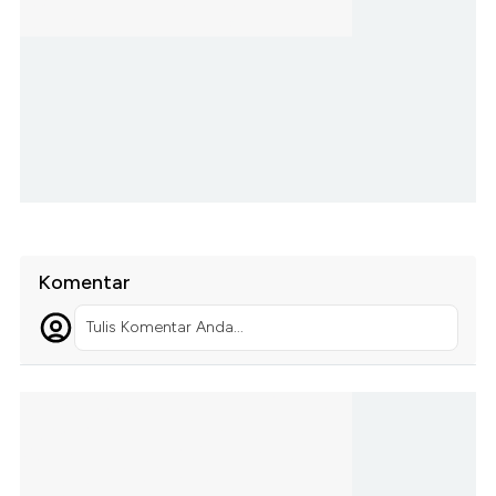
Komentar
Tulis Komentar Anda...