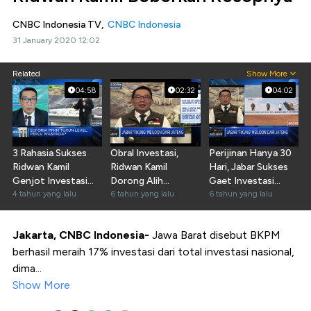
CNBC Indonesia TV,
CNBC Indonesia
31 January 2020 12:02
Related
Show More
04:58
02:32
04:02
3 Rahasia Sukses
Obral Investasi,
Perijinan Hanya 30
Ridwan Kamil
Ridwan Kamil
Hari, Jabar Sukses
Genjot Investasi
Dorong Alih
Gaet Investasi
Jawa Barat
4 tahun yang lalu
Teknologi SDM
6 tahun yang lalu
Meiloon
6 tahun yang lalu
Lokal
Jakarta, CNBC Indonesia-
Jawa Barat disebut BKPM
berhasil meraih 17% investasi dari total investasi nasional,
dima...
Show More