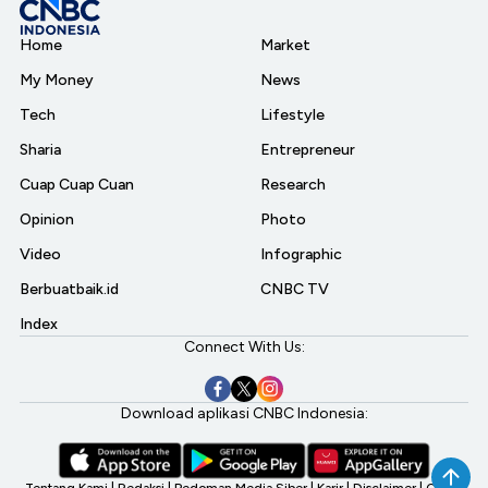
Home
Market
My Money
News
Tech
Lifestyle
Sharia
Entrepreneur
Cuap Cuap Cuan
Research
Opinion
Photo
Video
Infographic
Berbuatbaik.id
CNBC TV
Index
Connect With Us:
Download aplikasi CNBC Indonesia:
Tentang Kami
|
Redaksi
|
Pedoman Media Siber
|
Karir
|
Disclaimer
|
CNBC