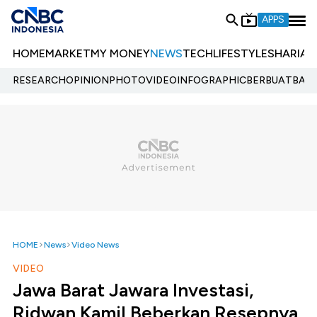
APPS
HOME
MARKET
MY MONEY
NEWS
TECH
LIFESTYLE
SHARIA
E
RESEARCH
OPINION
PHOTO
VIDEO
INFOGRAPHIC
BERBUATBAIK.
HOME
News
Video News
VIDEO
Jawa Barat Jawara Investasi,
Ridwan Kamil Beberkan Resepnya