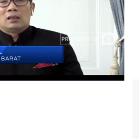
ov Jabar mengatasi hambatan penegakan aturan PPKM
 Surya Brata dengan Gubernur Jawa Barat, Ridwan Kamil
/07/2021)
urat