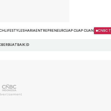
CH
LIFESTYLE
SHARIA
ENTREPRENEUR
CUAP CUAP CUAN
CNBC 
C
BERBUATBAIK.ID