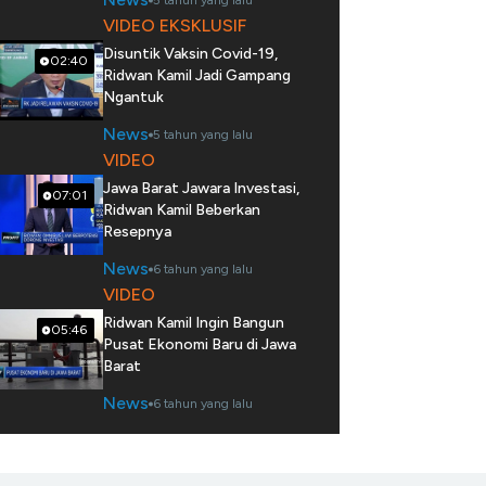
5 tahun yang lalu
VIDEO EKSKLUSIF
Disuntik Vaksin Covid-19,
02:40
Ridwan Kamil Jadi Gampang
Ngantuk
News
5 tahun yang lalu
VIDEO
Jawa Barat Jawara Investasi,
07:01
Ridwan Kamil Beberkan
Resepnya
News
6 tahun yang lalu
VIDEO
Ridwan Kamil Ingin Bangun
05:46
Pusat Ekonomi Baru di Jawa
Barat
News
6 tahun yang lalu