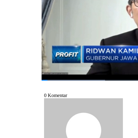
Seperti apa tantangan dan upaya Pempr
Darurat? Selengkapnya simak dialog Erwin
dalam Profit , CNBC Indonesia (Jum'at, 09
Bagikan:
#jawa barat
#ridwan kamil
#ppkm dar