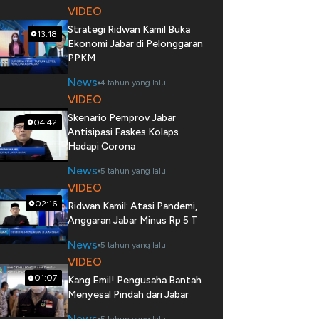
VIDEO
Strategi Ridwan Kamil Buka
13:18
Ekonomi Jabar di Pelonggaran
PPKM
News
4 tahun yang lalu
VIDEO
Skenario Pemprov Jabar
04:42
Antisipasi Faskes Kolaps
Hadapi Corona
News
5 tahun yang lalu
VIDEO
02:16
Ridwan Kamil: Atasi Pandemi,
Anggaran Jabar Minus Rp 5 T
News
5 tahun yang lalu
VIDEO
01:07
Kang Emil! Pengusaha Bantah
Menyesal Pindah dari Jabar
News