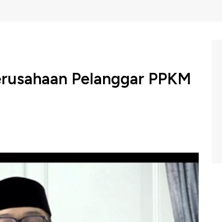
erusahaan Pelanggar PPKM
Barat, Ridwan Kamil menyebutkan pelaksanaan PPKM
us berbasis proporsional, mengingat ada banyak
adaran warga terhadap aturan PPKM, kriteria pasien yang
at di RS hingga masih banyaknya pelaku non esensial dan