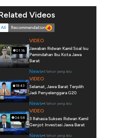
Related Videos
All
Recommendation
VIDEO
Jawaban Ridwan Kamil Soal Isu
01:16
Pemindahan Ibu Kota Jawa
Barat
News
3 tahun yang lalu
VIDEO
18:43
Selamat, Jawa Barat Terpilih
Jadi Penyelenggara G20
News
4 tahun yang lalu
VIDEO
04:58
3 Rahasia Sukses Ridwan Kamil
Genjot Investasi Jawa Barat
News
4 tahun yang lalu