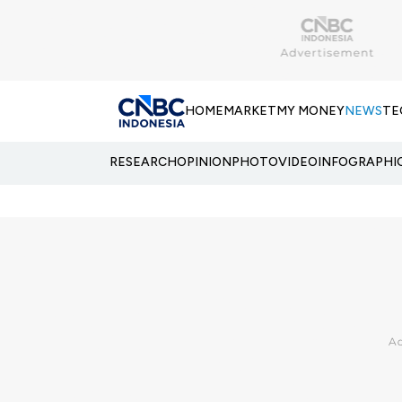
HOME
MARKET
MY MONEY
NEWS
TE
RESEARCH
OPINION
PHOTO
VIDEO
INFOGRAPHI