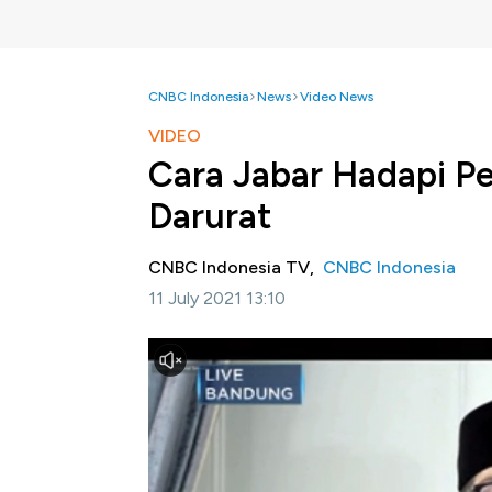
CNBC Indonesia
News
Video News
VIDEO
Cara Jabar Hadapi P
Darurat
CNBC Indonesia TV,
CNBC Indonesia
11 July 2021 13:10
Jakarta, CNBC Indonesia-
Gubernur Jawa 
Darurat bagi 50 juta waraga Jawa Barat har
tantangan yang harus diatasi mulai dari kes
bisa isolasi mandiri hingga yang harus diraw
kritikal yang masih beroperasih penuh.