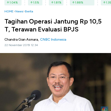
1.04
%
1.5
%
1.81
%
1.88
%
1.3
HOME
News
Berita
Tagihan Operasi Jantung Rp 10,5
T, Terawan Evaluasi BPJS
Chandra Gian Asmara,
CNBC Indonesia
22 November 2019 12:34