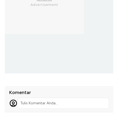
Komentar
Tulis Komentar Anda...