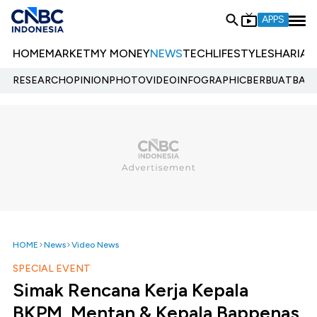
APPS
HOME
MARKET
MY MONEY
NEWS
TECH
LIFESTYLE
SHARIA
E
RESEARCH
OPINION
PHOTO
VIDEO
INFOGRAPHIC
BERBUATBAIK.
HOME
News
Video News
SPECIAL EVENT
Simak Rencana Kerja Kepala
BKPM, Mentan & Kepala Bappenas