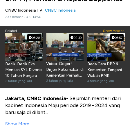
CNBC Indonesia TV,
CNBC Indonesia
23 October 2019 13:50
Related
Show More
03:28
02:30
03:57
Video: Geger!
Detik-Detik Eks
Beda Cara DPR &
Dirjen Peternakan di
Mentan SYL Divonis
Kementan Tangani
Kementan Pernah
10 Tahun Penjara &
Wabah PMK
Diancam SYL
2 tahun yang lalu
Denda Rp300 Juta
2 tahun yang lalu
4 tahun yang lalu
Jakarta, CNBC Indonesia
-
Sejumlah menteri dari
kabinet Indonesia Maju periode 2019 - 2024 yang
baru saja di dilant...
Show More