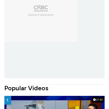
Popular Videos
1.
07:40