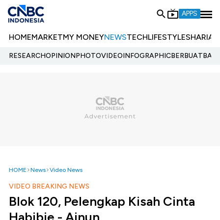
APPS
HOME
MARKET
MY MONEY
NEWS
TECH
LIFESTYLE
SHARIA
E
RESEARCH
OPINION
PHOTO
VIDEO
INFOGRAPHIC
BERBUATBAIK.
HOME
News
Video News
VIDEO BREAKING NEWS
Blok 120, Pelengkap Kisah Cinta
Habibie - Ainun