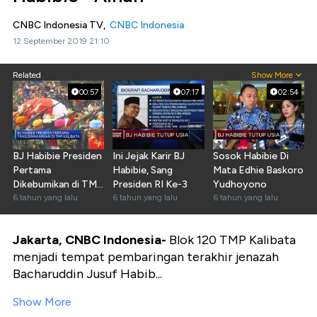
CNBC Indonesia TV,
CNBC Indonesia
12 September 2019 21:10
Related
Show More
00:57
07:17
02:54
BJ Habibie Presiden
Ini Jejak Karir BJ
Sosok Habibie Di
Pertama
Habibie, Sang
Mata Edhie Baskoro
Dikebumikan di TMP
Presiden RI Ke-3
Yudhoyono
Kalibata
6 tahun yang lalu
6 tahun yang lalu
6 tahun yang lalu
Jakarta, CNBC Indonesia-
Blok 120 TMP Kalibata
menjadi tempat pembaringan terakhir jenazah
Bacharuddin Jusuf Habib...
Show More