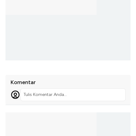
Komentar
Tulis Komentar Anda...