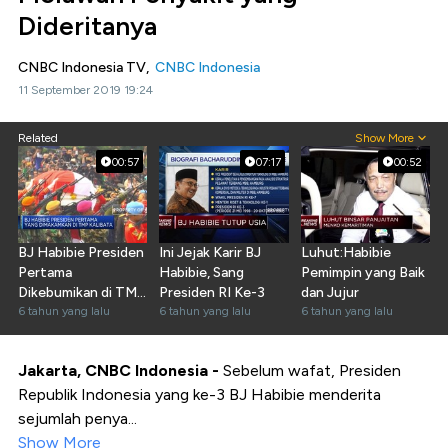
Dideritanya
CNBC Indonesia TV,
CNBC Indonesia
11 September 2019 19:24
Related
Show More
00:57
07:17
00:52
BJ Habibie Presiden
Ini Jejak Karir BJ
Luhut:Habibie
Pertama
Habibie, Sang
Pemimpin yang Baik
Dikebumikan di TMP
Presiden RI Ke-3
dan Jujur
Kalibata
6 tahun yang lalu
6 tahun yang lalu
6 tahun yang lalu
Jakarta, CNBC Indonesia -
Sebelum wafat, Presiden
Republik Indonesia yang ke-3 BJ Habibie menderita
sejumlah penya...
Show More