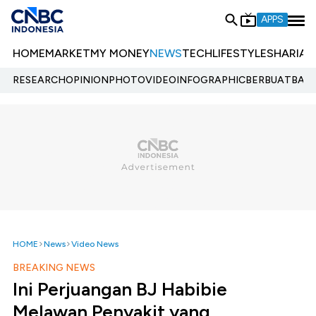
APPS
HOME
MARKET
MY MONEY
NEWS
TECH
LIFESTYLE
SHARIA
E
RESEARCH
OPINION
PHOTO
VIDEO
INFOGRAPHIC
BERBUATBAIK.
HOME
News
Video News
BREAKING NEWS
Ini Perjuangan BJ Habibie
Melawan Penyakit yang