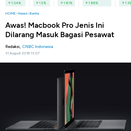
1.04
%
1.5
%
1.81
%
1.88
%
1.3
HOME
News
Berita
Awas! Macbook Pro Jenis Ini
Dilarang Masuk Bagasi Pesawat
Redaksi,
CNBC Indonesia
31 August 2019 13:07