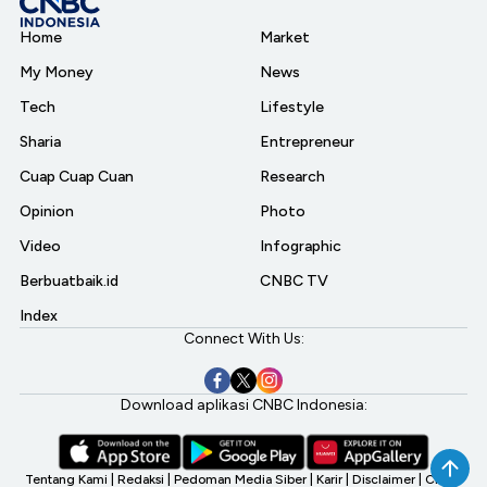
Home
Market
My Money
News
Tech
Lifestyle
Sharia
Entrepreneur
Cuap Cuap Cuan
Research
Opinion
Photo
Video
Infographic
Berbuatbaik.id
CNBC TV
Index
Connect With Us:
Download aplikasi CNBC Indonesia:
Tentang Kami
|
Redaksi
|
Pedoman Media Siber
|
Karir
|
Disclaimer
|
CNBC