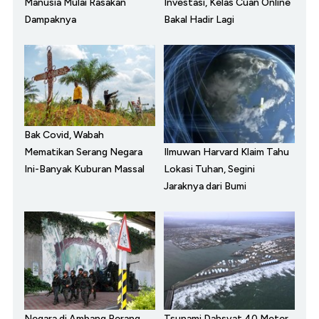
Manusia Mulai Rasakan
Investasi, Kelas Cuan Online
Dampaknya
Bakal Hadir Lagi
Bak Covid, Wabah
Ilmuwan Harvard Klaim Tahu
Mematikan Serang Negara
Lokasi Tuhan, Segini
Ini-Banyak Kuburan Massal
Jaraknya dari Bumi
Negara di Ambang Perang,
Tsunami Dahsyat 40 Meter