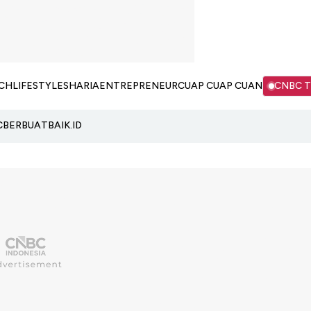
CH
LIFESTYLE
SHARIA
ENTREPRENEUR
CUAP CUAP CUAN
CNBC 
C
BERBUATBAIK.ID