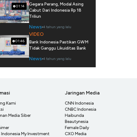
Gegara Perang, Modal Asing
01:14
Cabut Dari Indonesia Rp 18
Triliun
News
4 tahun yang lalu
VIDEO
01:46
Bank Indonesia Pastikan GWM
Tidak Ganggu Likuiditas Bank
News
4 tahun yang lalu
rmasi
Jaringan Media
ang Kami
CNN Indonesia
si
CNBC Indonesia
an Media Siber
Haibunda
Beautynesia
aimer
Female Daily
Indonesia My Investment
CXO Media