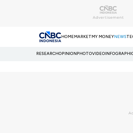
HOME
MARKET
MY MONEY
NEWS
TE
RESEARCH
OPINION
PHOTO
VIDEO
INFOGRAPHI