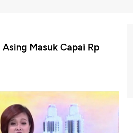
l Asing Masuk Capai Rp
(
BI
) menyebut aliran
modal asing
masuk
bersih secara
tus mencapai Rp179,6 triliun. Angka ini meningkat Rp9,6
mnya.
rdiri atas transaksi Surat Berharga Negara (SBN) sebesar
 masuk asing. Sementara itu, aliran modal sebanyak Rp65,9