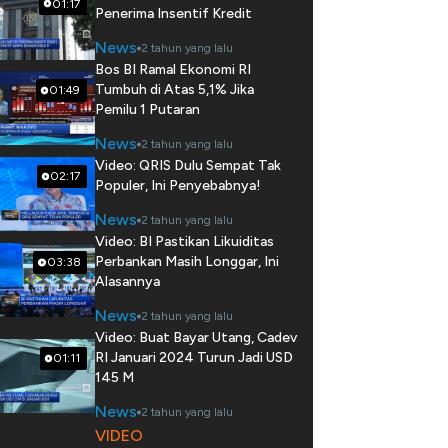
01:17
Penerima Insentif Kredit
News
2 tahun yang lalu
Bos BI Ramal Ekonomi RI
Tumbuh di Atas 5,1% Jika
01:49
Pemilu 1 Putaran
News
2 tahun yang lalu
Video: QRIS Dulu Sempat Tak
02:17
Populer, Ini Penyebabnya!
News
2 tahun yang lalu
Video: BI Pastikan Likuiditas
Perbankan Masih Longgar, Ini
03:38
Alasannya
News
2 tahun yang lalu
Video: Buat Bayar Utang, Cadev
RI Januari 2024 Turun Jadi USD
01:11
145 M
News
2 tahun yang lalu
VIDEO