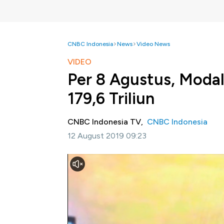
CNBC Indonesia
News
Video News
VIDEO
Per 8 Agustus, Moda
179,6 Triliun
CNBC Indonesia TV,
CNBC Indonesia
12 August 2019 09:23
Jakarta, CNBC Indonesia-
Bank Indonesia 
tahun kalender (
year to date
) hingga 8 Agus
triliun dibanding periode sama bulan sebelu
Jika dirinci, aliran modal masuk tersebut te
Rp113,7 triliun, atau 63,3% dari total aliran