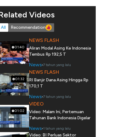
Related Videos
All
Recommendation
NEWS FLASH
01:40
Aliran Modal Asing Ke Indonesia
Tembus Rp 192,5 T
News
7 tahun yang lalu
NEWS FLASH
01:32
RI Banjir Dana Asing Hingga Rp
170,1 T
News
7 tahun yang lalu
VIDEO
01:02
Video: Malam Ini, Pertemuan
Tahunan Bank Indonesia Digelar
News
1 tahun yang lalu
Video: BI Perluas Sektor