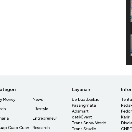
ategori
Layanan
Info
y Money
News
berbuatbaik.id
Tent
Pasangmata
Redak
ech
Lifestyle
Adsmart
Pedom
detikEvent
Karir
haria
Entrepreneur
Trans Snow World
Discl
uap Cuap Cuan
Research
Trans Studio
CNBC 