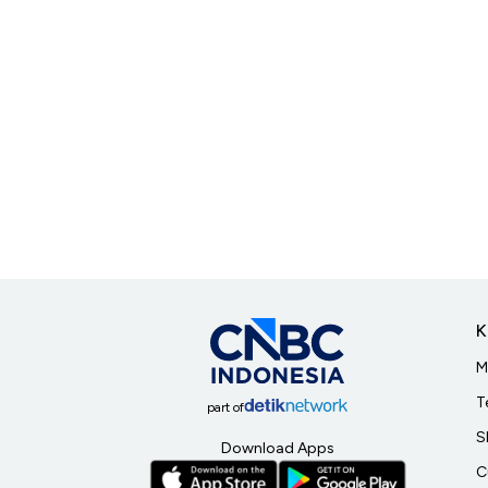
K
M
T
part of
S
Download Apps
C