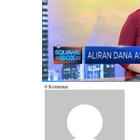
triliun, atau 36,7%, berasal dari transaksi s
Simak informasi selengkapnya di Squawk Box
Bagikan:
#bank indonesia
#modal asing
#sbn