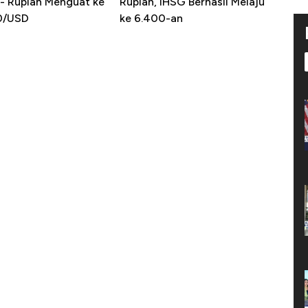
- Rupiah Menguat ke
Rupiah, IHSG Berhasil Melaju
0/USD
ke 6.400-an