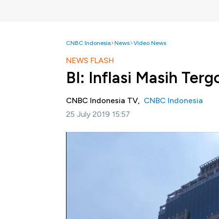
CNBC Indonesia
News
Video News
NEWS FLASH
BI: Inflasi Masih Ter
CNBC Indonesia TV,
CNBC Indonesia
25 July 2019 15:57
Jakarta, CNBC Indonesia-
Menanggapi perm
Warjiyo menyampaikan masih ada ruang untu
Selengkapnya dalam News Flash program Clo
ini.