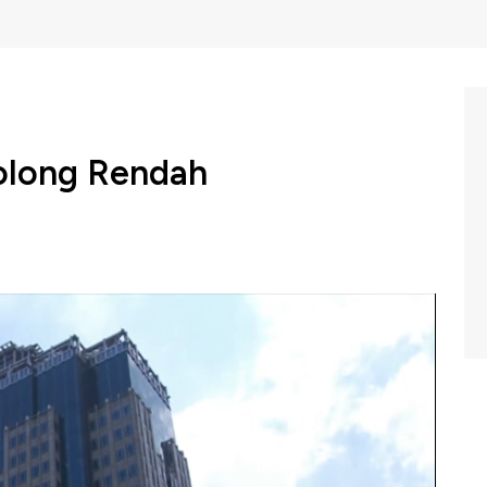
golong Rendah
intaan Jusuf Kalla, Gubernur Bank Indonesia Perry
k BI menerapkan kebijakan moneter yang akomodatif.
sing Bell, CNBC Indonesia (Kamis, 25/07/2019) berikut