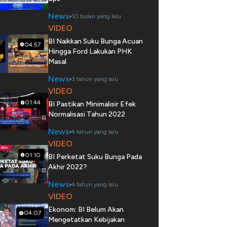
News
10 bulan yang lalu
VIDEO
BI Naikkan Suku Bunga Acuan
04:57
Hingga Ford Lakukan PHK
Masal
News
3 tahun yang lalu
VIDEO
01:44
BI Pastikan Minimalisir Efek
Normalisasi Tahun 2022
News
4 tahun yang lalu
VIDEO
01:10
BI Perketat Suku Bunga Pada
Akhir 2022?
News
4 tahun yang lalu
VIDEO
Ekonom: BI Belum Akan
04:07
Mengetatkan Kebijakan