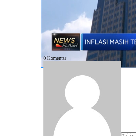
Bagikan:
#bi
#suku bunga
#kebijakan