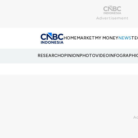
HOME
MARKET
MY MONEY
NEWS
TE
RESEARCH
OPINION
PHOTO
VIDEO
INFOGRAPHI