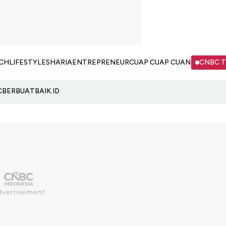
CH
LIFESTYLE
SHARIA
ENTREPRENEUR
CUAP CUAP CUAN
CNBC 
C
BERBUATBAIK.ID