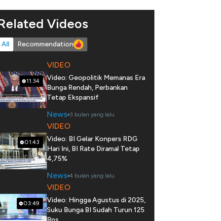
Related Videos
All
Recommendation
VIDEO
Video: Geopolitik Memanas Era
11:34
Bunga Rendah, Perbankan
Tetap Ekspansif
News
3 bulan yang lalu
VIDEO
Video: BI Gelar Konpers RDG
01:43
Hari Ini, BI Rate Diramal Tetap
4,75%
News
4 bulan yang lalu
VIDEO
Video: Hingga Agustus di 2025,
03:49
Suku Bunga BI Sudah Turun 125
Bps