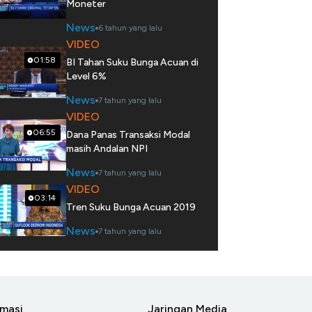
Moneter
News
6 tahun yang lalu
VIDEO
01:58
BI Tahan Suku Bunga Acuan di
Level 6%
News
7 tahun yang lalu
VIDEO
06:55
Dana Panas Transaksi Modal
masih Andalan NPI
News
7 tahun yang lalu
VIDEO
03:14
Tren Suku Bunga Acuan 2019
News
7 tahun yang lalu
rmasi
Jaringan Media