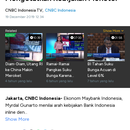
CNBC Indonesia TV,
CNBC Indonesia
19 December 2019 12:34
Related
Show More
10:39
07:00
01:58
Diam-Diam, Utang RI
Ramai-Ramai
BI Tahan Suku
ke China Makin
Pangkas Suku
Bunga Acuan di
Meroket
Bunga Karena
Level 6%
4 tahun yang lalu
Corona
6 tahun yang lalu
7 tahun yang lalu
Jakarta, CNBC Indonesia-
Ekonom Maybank Indonesia,
Myrdal Gunarto menilai arah kebijakan Bank Indonesia
inline den...
Show More