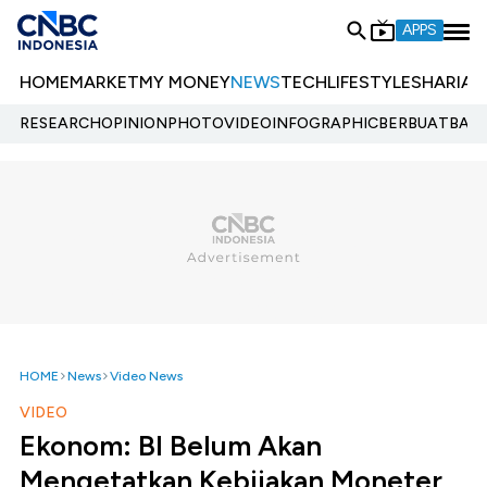
APPS
HOME
MARKET
MY MONEY
NEWS
TECH
LIFESTYLE
SHARIA
E
RESEARCH
OPINION
PHOTO
VIDEO
INFOGRAPHIC
BERBUATBAIK.
HOME
News
Video News
VIDEO
Ekonom: BI Belum Akan
Mengetatkan Kebijakan Moneter