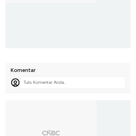
Komentar
Tulis Komentar Anda...