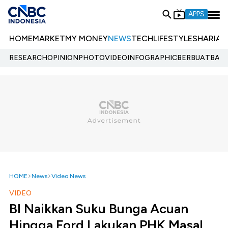
APPS
HOME
MARKET
MY MONEY
NEWS
TECH
LIFESTYLE
SHARIA
E
RESEARCH
OPINION
PHOTO
VIDEO
INFOGRAPHIC
BERBUATBAIK.
HOME
News
Video News
VIDEO
BI Naikkan Suku Bunga Acuan
Hingga Ford Lakukan PHK Masal