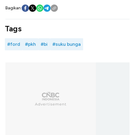
Bagikan:
Tags
#ford
#pkh
#bi
#suku bunga