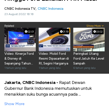
CNBC Indonesia TV,
CNBC Indonesia
23 August 2022 18:18
Related
Show More
02:01
01:19
03:02
Video: Kinerja Ford
Video: Mobil Ford
Peringkat Utang
& Disney di
Resmi Dipasarkan di
Ford Jatuh Ke Level
Sepanjang Tahun
RI, Segini Harganya
Sampah
2024
1 tahun yang lalu
1 tahun yang lalu
6 tahun yang lalu
Jakarta, CNBC Indonesia -
Rapat Dewan
Gubernur Bank Indonesia memutuskan untuk
menaikkan suku bunga acuannya pada ...
Show More