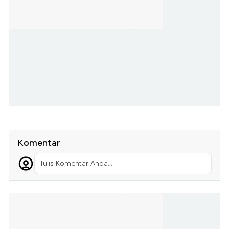
Komentar
Tulis Komentar Anda...