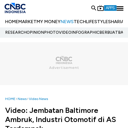
APPS
HOME
MARKET
MY MONEY
NEWS
TECH
LIFESTYLE
SHARIA
E
RESEARCH
OPINION
PHOTO
VIDEO
INFOGRAPHIC
BERBUATBAIK.
HOME
News
Video News
Video: Jembatan Baltimore
Ambruk, Industri Otomotif di AS