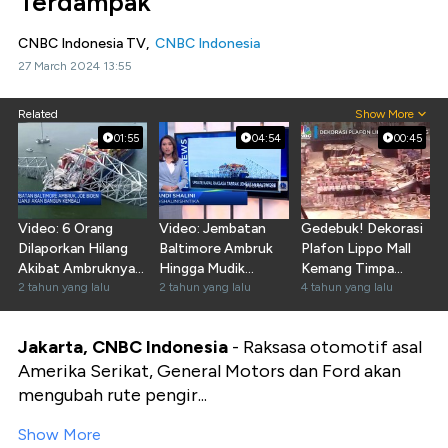
Terdampak
CNBC Indonesia TV,
CNBC Indonesia
27 March 2024 13:55
Related
Show More
01:55
04:54
00:45
Video: 6 Orang
Video: Jembatan
Gedebuk! Dekorasi
Dilaporkan Hilang
Baltimore Ambruk
Plafon Lippo Mall
Akibat Ambruknya
Hingga Mudik
Kemang Timpa
Jembatan Baltimore
2 tahun yang lalu
Jakarta-Malang Full
2 tahun yang lalu
Pengunjung
4 tahun yang lalu
Tol
Jakarta, CNBC Indonesia
- Raksasa otomotif asal
Amerika Serikat, General Motors dan Ford akan
mengubah rute pengir...
Show More